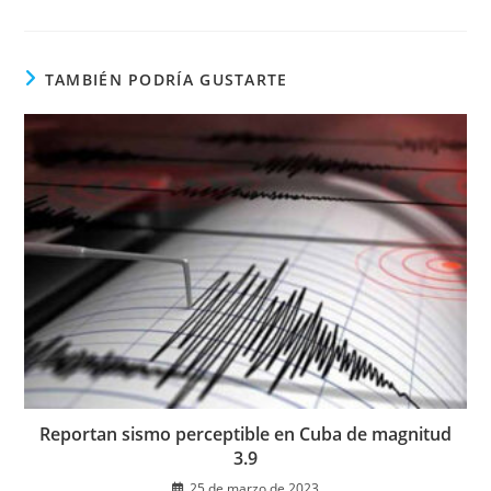
en
una
nueva
ventana
TAMBIÉN PODRÍA GUSTARTE
Reportan sismo perceptible en Cuba de magnitud
3.9
25 de marzo de 2023