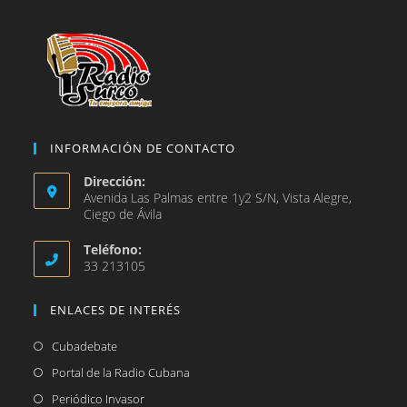
pestaña
INFORMACIÓN DE CONTACTO
Dirección:
Avenida Las Palmas entre 1y2 S/N, Vista Alegre,
Ciego de Ávila
Teléfono:
33 213105
ENLACES DE INTERÉS
Se
Cubadebate
abre
Se
Portal de la Radio Cubana
en
abre
Se
Periódico Invasor