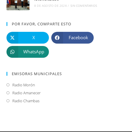
8 DE AGOSTO DE 2026
/
SIN COMENTARIOS
POR FAVOR, COMPARTE ESTO
X
Facebook
WhatsApp
EMISORAS MUNICIPALES
Radio Morón
Se
abre
Radio Amanecer
Se
en
abre
Radio Chambas
Se
una
en
abre
nueva
una
en
pestaña
nueva
una
pestaña
nueva