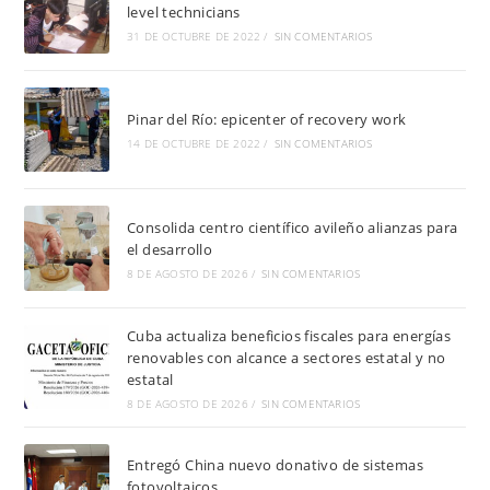
level technicians
31 DE OCTUBRE DE 2022
/
SIN COMENTARIOS
Pinar del Río: epicenter of recovery work
14 DE OCTUBRE DE 2022
/
SIN COMENTARIOS
Consolida centro científico avileño alianzas para
el desarrollo
8 DE AGOSTO DE 2026
/
SIN COMENTARIOS
Cuba actualiza beneficios fiscales para energías
renovables con alcance a sectores estatal y no
estatal
8 DE AGOSTO DE 2026
/
SIN COMENTARIOS
Entregó China nuevo donativo de sistemas
fotovoltaicos