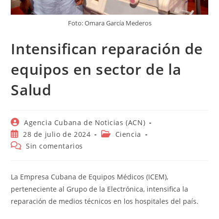
Foto: Omara García Mederos
Intensifican reparación de
equipos en sector de la
Salud
Autor
Agencia Cubana de Noticias (ACN)
de
Publicación
Categoría
28 de julio de 2024
Ciencia
la
de
de
Comentarios
Sin comentarios
entrada:
la
la
de
entrada:
entrada:
la
entrada:
La Empresa Cubana de Equipos Médicos (ICEM),
perteneciente al Grupo de la Electrónica, intensifica la
reparación de medios técnicos en los hospitales del país.