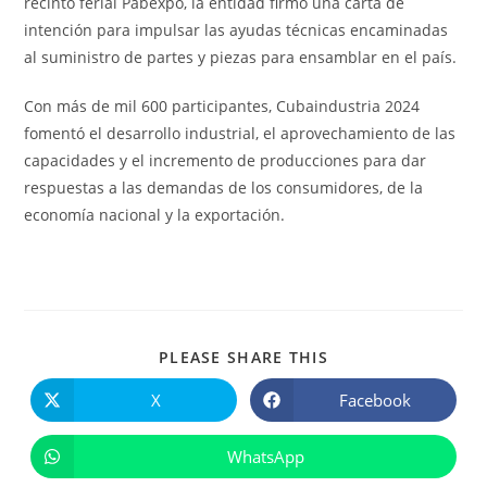
recinto ferial Pabexpo, la entidad firmó una carta de
intención para impulsar las ayudas técnicas encaminadas
al suministro de partes y piezas para ensamblar en el país.
Con más de mil 600 participantes, Cubaindustria 2024
fomentó el desarrollo industrial, el aprovechamiento de las
capacidades y el incremento de producciones para dar
respuestas a las demandas de los consumidores, de la
economía nacional y la exportación.
COMPARTIR
PLEASE SHARE THIS
ESTE
CONTENIDO
X
Facebook
Se
Se
abre
abre
en
en
una
una
WhatsApp
Se
nueva
nueva
abre
ventana
ventana