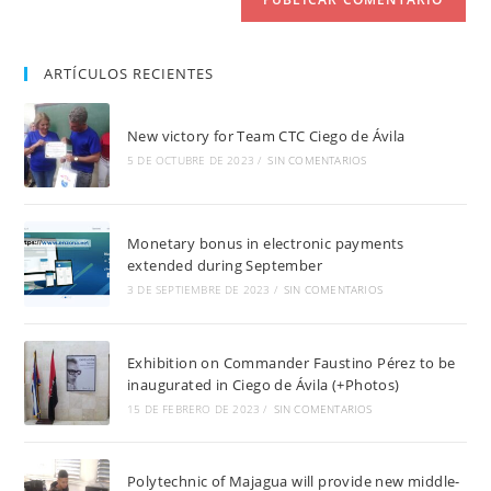
ARTÍCULOS RECIENTES
New victory for Team CTC Ciego de Ávila
5 DE OCTUBRE DE 2023
/
SIN COMENTARIOS
Monetary bonus in electronic payments
extended during September
3 DE SEPTIEMBRE DE 2023
/
SIN COMENTARIOS
Exhibition on Commander Faustino Pérez to be
inaugurated in Ciego de Ávila (+Photos)
15 DE FEBRERO DE 2023
/
SIN COMENTARIOS
Polytechnic of Majagua will provide new middle-