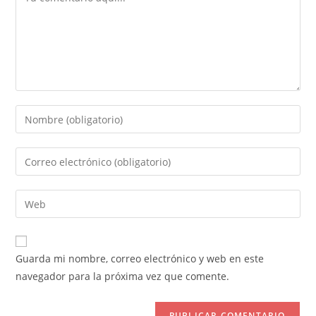
Introduce
tu
nombre
Introduce
o
tu
nombre
dirección
Introduce
de
de
la
usuario
correo
URL
para
electrónico
de
comentar
Guarda mi nombre, correo electrónico y web en este
para
tu
navegador para la próxima vez que comente.
comentar
web
(opcional)