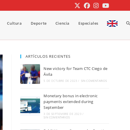
Cultura
Deporte
Ciencia
Especiales
A
b
ARTÍCULOS RECIENTES
New victory for Team CTC Ciego de
d
Ávila
5 DE OCTUBRE DE 2023
/
SIN COMENTARIOS
Monetary bonus in electronic
la
payments extended during
September
3 DE SEPTIEMBRE DE 2023
/
SIN COMENTARIOS
w