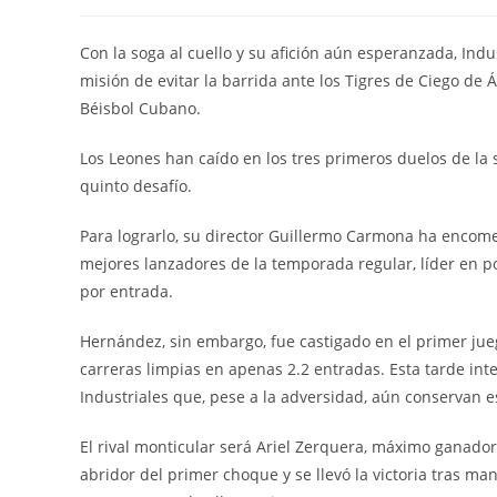
de
de
la
la
entrada:
entrada:
Con la soga al cuello y su afición aún esperanzada, Indu
misión de evitar la barrida ante los Tigres de Ciego de Áv
Béisbol Cubano.
Los Leones han caído en los tres primeros duelos de la s
quinto desafío.
Para lograrlo, su director Guillermo Carmona ha encom
mejores lanzadores de la temporada regular, líder en 
por entrada.
Hernández, sin embargo, fue castigado en el primer jueg
carreras limpias en apenas 2.2 entradas. Esta tarde inte
Industriales que, pese a la adversidad, aún conservan 
El rival monticular será Ariel Zerquera, máximo ganador 
abridor del primer choque y se llevó la victoria tras m