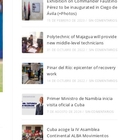
Exhibition on Commander Faustino
Pérez to be inaugurated in Ciego de
Ávila (+Photos)
15 DE FEBRERO DE 2023
/
SIN COMENTARIOS
Polytechnic of Majagua will provide
new middle-level technicians
31 DE OCTUBRE DE 2022
/
SIN COMENTARIOS
Pinar del Río: epicenter of recovery
work
14 DE OCTUBRE DE 2022
/
SIN COMENTARIOS
Primer Ministro de Namibia inicia
visita oficial a Cuba
7 DE AGOSTO DE 2026
/
SIN COMENTARIOS
Cuba acoge la IV Asamblea
Continental ALBA Movimientos