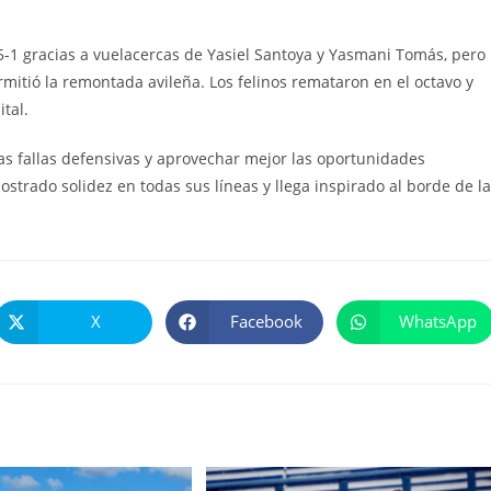
e 5-1 gracias a vuelacercas de Yasiel Santoya y Yasmani Tomás, pero
rmitió la remontada avileña. Los felinos remataron en el octavo y
ital.
 las fallas defensivas y aprovechar mejor las oportunidades
strado solidez en todas sus líneas y llega inspirado al borde de la
X
Facebook
WhatsApp
Se
Se
Se
abre
abre
abre
en
en
en
una
una
una
nueva
nueva
nueva
ventana
ventana
ventana