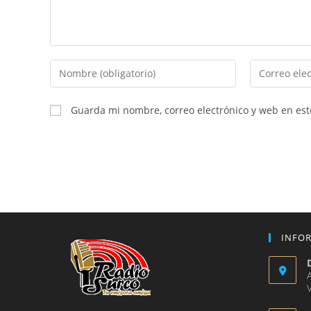
Introduce
Introduce
tu
tu
nombre
dirección
Guarda mi nombre, correo electrónico y web en es
o
de
nombre
correo
de
electrónico
usuario
para
para
comentar
comentar
INFO
V