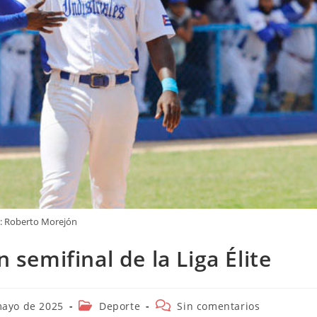
: Roberto Morejón
n semifinal de la Liga Élite
n
Categoría
Comentarios
mayo de 2025
Deporte
Sin comentarios