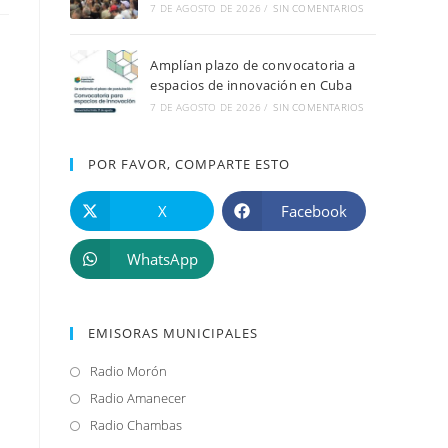
7 DE AGOSTO DE 2026
/
SIN COMENTARIOS
Amplían plazo de convocatoria a
espacios de innovación en Cuba
7 DE AGOSTO DE 2026
/
SIN COMENTARIOS
POR FAVOR, COMPARTE ESTO
X
Facebook
WhatsApp
EMISORAS MUNICIPALES
Radio Morón
Se
abre
Radio Amanecer
Se
en
abre
Radio Chambas
Se
una