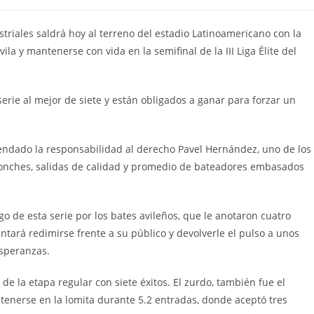
de
de
la
la
entrada:
entrada:
striales saldrá hoy al terreno del estadio Latinoamericano con la
ila y mantenerse con vida en la semifinal de la III Liga Élite del
erie al mejor de siete y están obligados a ganar para forzar un
endado la responsabilidad al derecho Pavel Hernández, uno de los
ponches, salidas de calidad y promedio de bateadores embasados
o de esta serie por los bates avileños, que le anotaron cuatro
ntará redimirse frente a su público y devolverle el pulso a unos
esperanzas.
de la etapa regular con siete éxitos. El zurdo, también fue el
antenerse en la lomita durante 5.2 entradas, donde aceptó tres