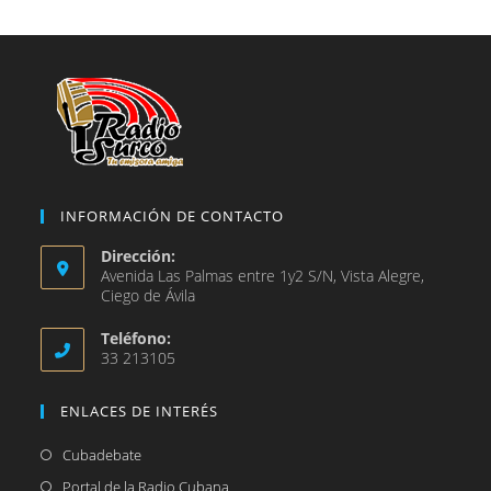
nueva
una
pestaña
nueva
pestaña
INFORMACIÓN DE CONTACTO
Dirección:
Avenida Las Palmas entre 1y2 S/N, Vista Alegre,
Ciego de Ávila
Teléfono:
33 213105
ENLACES DE INTERÉS
Se
Cubadebate
abre
Se
Portal de la Radio Cubana