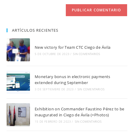
(opcional)
ARTÍCULOS RECIENTES
New victory for Team CTC Ciego de Ávila
5 DE OCTUBRE DE 2023
/
SIN COMENTARIOS
Monetary bonus in electronic payments
extended during September
3 DE SEPTIEMBRE DE 2023
/
SIN COMENTARIOS
Exhibition on Commander Faustino Pérez to be
inaugurated in Ciego de Ávila (+Photos)
15 DE FEBRERO DE 2023
/
SIN COMENTARIOS