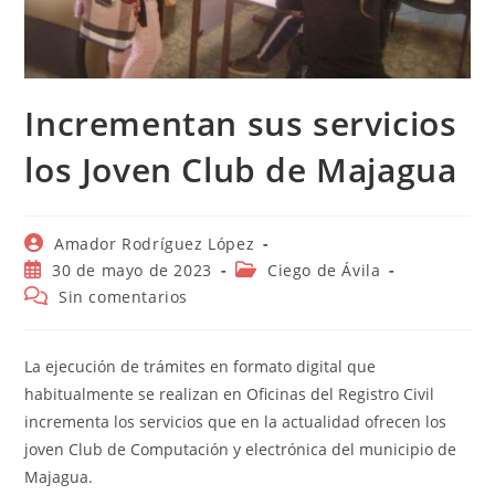
Incrementan sus servicios
los Joven Club de Majagua
Autor
Amador Rodríguez López
de
Publicación
Categoría
30 de mayo de 2023
Ciego de Ávila
la
de
de
Comentarios
Sin comentarios
entrada:
la
la
de
entrada:
entrada:
la
entrada:
La ejecución de trámites en formato digital que
habitualmente se realizan en Oficinas del Registro Civil
incrementa los servicios que en la actualidad ofrecen los
joven Club de Computación y electrónica del municipio de
Majagua.