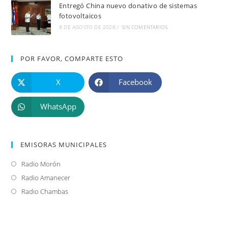
Entregó China nuevo donativo de sistemas
fotovoltaicos
8 DE AGOSTO DE 2026
/
SIN COMENTARIOS
POR FAVOR, COMPARTE ESTO
X
Facebook
WhatsApp
EMISORAS MUNICIPALES
Radio Morón
Se
abre
Radio Amanecer
Se
en
abre
Radio Chambas
Se
una
en
abre
nueva
una
en
pestaña