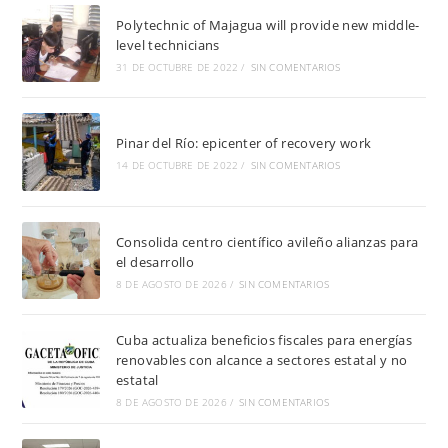
Polytechnic of Majagua will provide new middle-
level technicians
31 DE OCTUBRE DE 2022
/
SIN COMENTARIOS
Pinar del Río: epicenter of recovery work
14 DE OCTUBRE DE 2022
/
SIN COMENTARIOS
Consolida centro científico avileño alianzas para
el desarrollo
8 DE AGOSTO DE 2026
/
SIN COMENTARIOS
Cuba actualiza beneficios fiscales para energías
renovables con alcance a sectores estatal y no
estatal
8 DE AGOSTO DE 2026
/
SIN COMENTARIOS