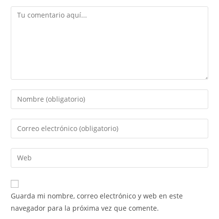
Comentario
Introduce
tu
nombre
Introduce
o
tu
nombre
dirección
Introduce
de
de
la
usuario
correo
URL
para
electrónico
de
comentar
Guarda mi nombre, correo electrónico y web en este
para
tu
navegador para la próxima vez que comente.
comentar
web