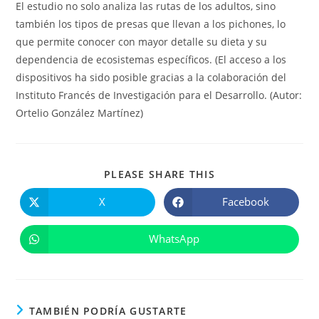
El estudio no solo analiza las rutas de los adultos, sino
también los tipos de presas que llevan a los pichones, lo
que permite conocer con mayor detalle su dieta y su
dependencia de ecosistemas específicos. (
El acceso a los
dispositivos ha sido posible gracias a la colaboración del
Instituto Francés de Investigación para el Desarrollo.
(Autor:
Ortelio González Martínez)
COMPARTIR
PLEASE SHARE THIS
ESTE
CONTENIDO
X
Facebook
Se
Se
abre
abre
en
en
una
una
WhatsApp
Se
nueva
nueva
abre
ventana
ventana
en
una
nueva
ventana
TAMBIÉN PODRÍA GUSTARTE