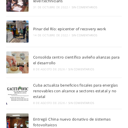
level technicians
31 DE OCTUBRE DE 2022
/
SIN COMENTARIOS
Pinar del Río: epicenter of recovery work
14 DE OCTUBRE DE 2022
/
SIN COMENTARIOS
Consolida centro científico avileño alianzas para
el desarrollo
8 DE AGOSTO DE 2026
/
SIN COMENTARIOS
Cuba actualiza beneficios fiscales para energías
renovables con alcance a sectores estatal y no
estatal
8 DE AGOSTO DE 2026
/
SIN COMENTARIOS
Entregó China nuevo donativo de sistemas
fotovoltaicos