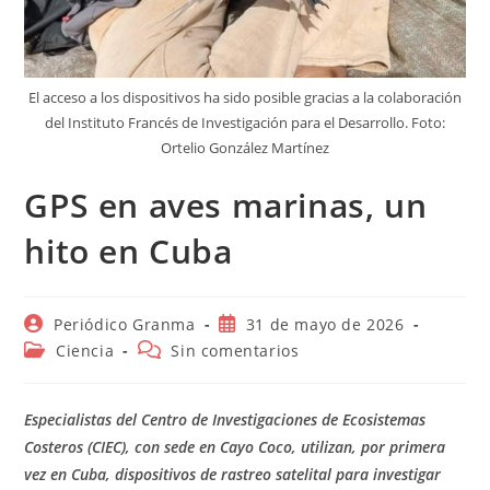
El acceso a los dispositivos ha sido posible gracias a la colaboración
del Instituto Francés de Investigación para el Desarrollo. Foto:
Ortelio González Martínez
GPS en aves marinas, un
hito en Cuba
Autor
Publicación
Periódico Granma
31 de mayo de 2026
de
de
Categoría
Comentarios
Ciencia
Sin comentarios
la
la
de
de
entrada:
entrada:
la
la
entrada:
entrada:
Especialistas del Centro de Investigaciones de Ecosistemas
Costeros (CIEC), con sede en Cayo Coco, utilizan, por primera
vez en Cuba, dispositivos de rastreo satelital para investigar