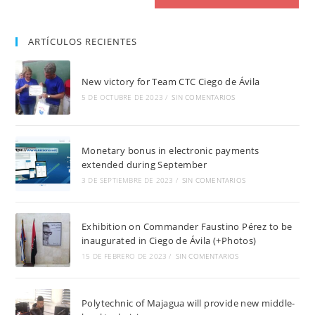
ARTÍCULOS RECIENTES
New victory for Team CTC Ciego de Ávila
5 DE OCTUBRE DE 2023
/
SIN COMENTARIOS
Monetary bonus in electronic payments
extended during September
3 DE SEPTIEMBRE DE 2023
/
SIN COMENTARIOS
Exhibition on Commander Faustino Pérez to be
inaugurated in Ciego de Ávila (+Photos)
15 DE FEBRERO DE 2023
/
SIN COMENTARIOS
Polytechnic of Majagua will provide new middle-