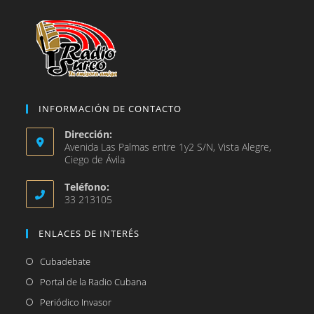
pestaña
INFORMACIÓN DE CONTACTO
Dirección:
Avenida Las Palmas entre 1y2 S/N, Vista Alegre,
Ciego de Ávila
Teléfono:
33 213105
ENLACES DE INTERÉS
Se
Cubadebate
abre
Se
Portal de la Radio Cubana
en
abre
Se
Periódico Invasor
una