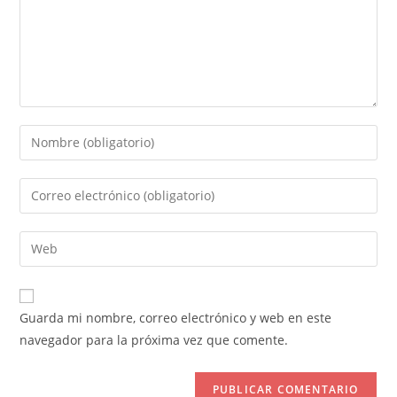
Introduce
tu
nombre
Introduce
o
tu
nombre
dirección
Introduce
de
de
la
usuario
correo
URL
para
electrónico
de
comentar
Guarda mi nombre, correo electrónico y web en este
para
tu
navegador para la próxima vez que comente.
comentar
web
(opcional)