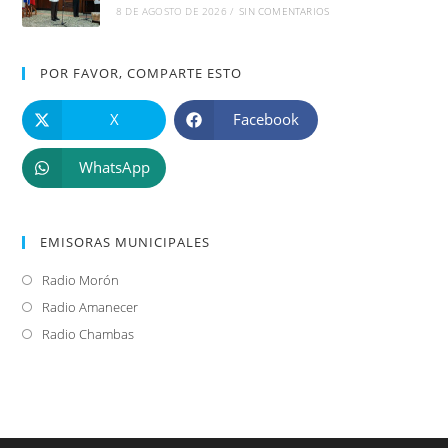
8 DE AGOSTO DE 2026
/
SIN COMENTARIOS
POR FAVOR, COMPARTE ESTO
X
Facebook
WhatsApp
EMISORAS MUNICIPALES
Radio Morón
Se
abre
Radio Amanecer
Se
en
abre
Radio Chambas
Se
una
en
abre
nueva
una
en
pestaña
nueva
una
pestaña
nueva