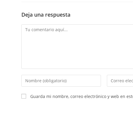
Deja una respuesta
Comentario
Introduce
Introduce
tu
tu
nombre
dirección
Guarda mi nombre, correo electrónico y web en es
o
de
nombre
correo
de
electrónico
usuario
para
para
comentar