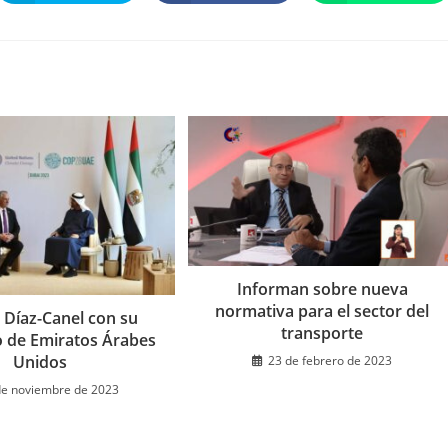
abre
abre
abre
en
en
en
una
una
una
nueva
nueva
nueva
ventana
ventana
ventana
Informan sobre nueva
normativa para el sector del
 Díaz-Canel con su
transporte
 de Emiratos Árabes
Unidos
23 de febrero de 2023
de noviembre de 2023