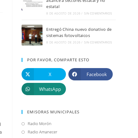
alcance a sectores estatal y no
estatal
8 DE AGOSTO DE 2026
/
SIN COMENTARIOS
Entregó China nuevo donativo de
sistemas fotovoltaicos
8 DE AGOSTO DE 2026
/
SIN COMENTARIOS
POR FAVOR, COMPARTE ESTO
X
Facebook
WhatsApp
EMISORAS MUNICIPALES
Radio Morón
Se
d
abre
a
Radio Amanecer
Se