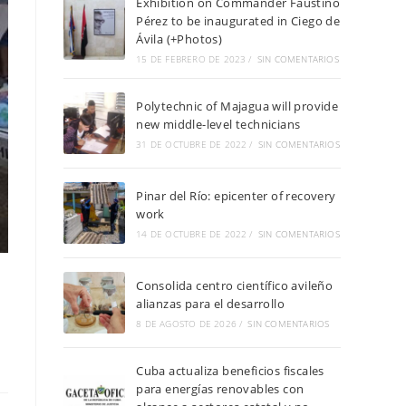
Exhibition on Commander Faustino
Pérez to be inaugurated in Ciego de
Ávila (+Photos)
15 DE FEBRERO DE 2023
/
SIN COMENTARIOS
Polytechnic of Majagua will provide
new middle-level technicians
31 DE OCTUBRE DE 2022
/
SIN COMENTARIOS
Pinar del Río: epicenter of recovery
work
14 DE OCTUBRE DE 2022
/
SIN COMENTARIOS
Consolida centro científico avileño
alianzas para el desarrollo
8 DE AGOSTO DE 2026
/
SIN COMENTARIOS
Cuba actualiza beneficios fiscales
para energías renovables con