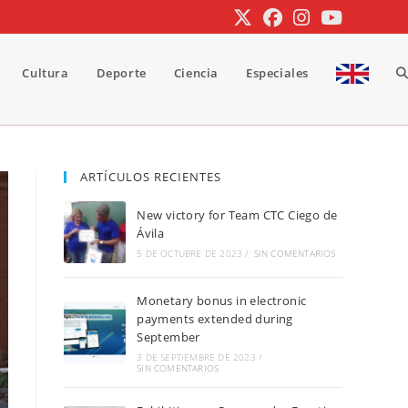
Cultura
Deporte
Ciencia
Especiales
A
b
ARTÍCULOS RECIENTES
New victory for Team CTC Ciego de
d
Ávila
5 DE OCTUBRE DE 2023
/
SIN COMENTARIOS
Monetary bonus in electronic
la
payments extended during
September
3 DE SEPTIEMBRE DE 2023
/
SIN COMENTARIOS
w