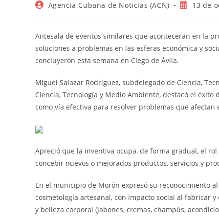
Autor
Publicació
Agencia Cubana de Noticias (ACN)
13 de o
de
de
la
la
entrada:
entrada:
Antesala de eventos similares que acontecerán en la pr
soluciones a problemas en las esferas económica y socia
concluyeron esta semana en Ciego de Ávila.
Miguel Salazar Rodríguez, subdelegado de Ciencia, Tecno
Ciencia, Tecnología y Medio Ambiente, destacó el éxito 
como vía efectiva para resolver problemas que afectan e
Apreció que la inventiva ocupa, de forma gradual, el rol
concebir nuevos o mejorados productos, servicios y pro
En el municipio de Morón expresó su reconocimiento al p
cosmetología artesanal, con impacto social al fabricar y
y belleza corporal (jabones, cremas, champús, acondicio