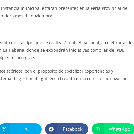
 instancia municipal estarán presentes en la Feria Provincial de
venidero mes de noviembre.
nto de ese tipo que se realizará a nivel nacional, a celebrarse del
en La Habana, donde se expondrán iniciativas como las del PDL
ipos tecnológicos.
tos teóricos, con el propósito de socializar experiencias y
stema de gestión de gobierno basado en la ciencia e innovación
X
Facebook
WhatsApp
Se
Se
Se