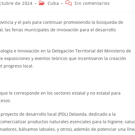
n
Categoría
Comentarios
ctubre de 2024
Cuba
Sin comentarios
de
de
la
la
entrada:
entrada:
ovincia y el país para continuar promoviendo la búsqueda de
l, las ferias municipales de innovación para el desarrollo
logía e Innovación en la Delegación Territorial del Ministerio de
de exposiciones y eventos teóricos que incentivaron la creación
l progreso local.
 que le corresponde en los sectores estatal y no estatal para
cesos.
royecto de desarrollo local (PDL) Delavida, dedicado a la
 comercializar productos naturales esenciales para la higiene, salu
nadores, bálsamos labiales, y otros), además de potenciar una líne