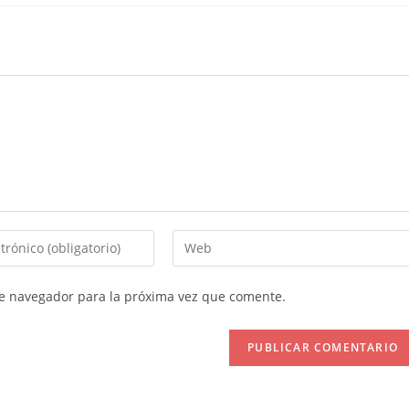
Introduce
la
URL
te navegador para la próxima vez que comente.
de
tu
web
(opcional)