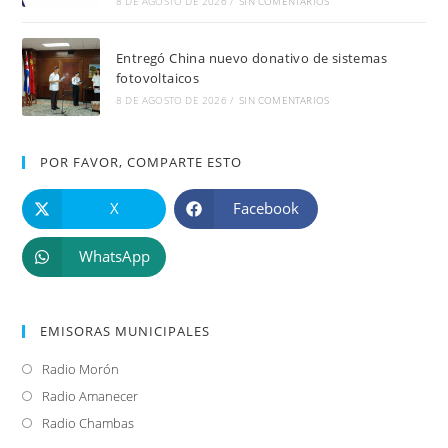
8 DE AGOSTO DE 2026
/
SIN COMENTARIOS
Entregó China nuevo donativo de sistemas
fotovoltaicos
8 DE AGOSTO DE 2026
/
SIN COMENTARIOS
POR FAVOR, COMPARTE ESTO
X
Facebook
WhatsApp
EMISORAS MUNICIPALES
Radio Morón
Se
abre
Radio Amanecer
Se
en
abre
Radio Chambas
Se
una
en