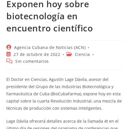
Exponen hoy sobre
biotecnología en
encuentro científico
Autor
Agencia Cubana de Noticias (ACN)
de
Publicación
Categoría
27 de octubre de 2022
Ciencia
la
de
de
Comentarios
Sin comentarios
entrada:
la
la
de
entrada:
entrada:
la
entrada:
El Doctor en Ciencias, Agustín Lage Dávila, asesor del
presidente del Grupo de las Industrias Biotecnológica y
Farmacéutica de Cuba (BioCubaFarma), expone hoy en esta
capital sobre la cuarta Revolución Industrial, una mezcla de
técnicas de producción con sistemas inteligentes.
Lage Dávila ofrecerá detalles acerca de la llamada 4t en el
último día de sesiones del programa de conferencias que