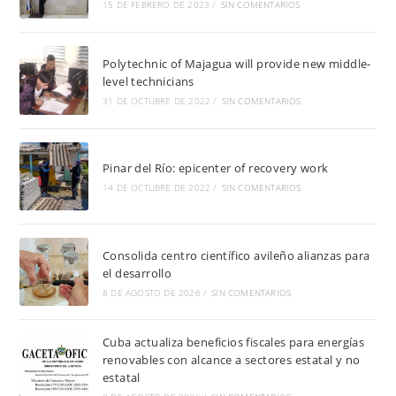
15 DE FEBRERO DE 2023
/
SIN COMENTARIOS
Polytechnic of Majagua will provide new middle-
level technicians
31 DE OCTUBRE DE 2022
/
SIN COMENTARIOS
Pinar del Río: epicenter of recovery work
14 DE OCTUBRE DE 2022
/
SIN COMENTARIOS
Consolida centro científico avileño alianzas para
el desarrollo
8 DE AGOSTO DE 2026
/
SIN COMENTARIOS
Cuba actualiza beneficios fiscales para energías
renovables con alcance a sectores estatal y no
estatal