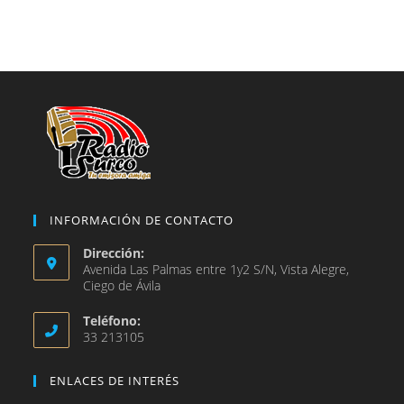
abre
nueva
una
en
pestaña
nueva
una
pestaña
nueva
pestaña
INFORMACIÓN DE CONTACTO
Dirección:
Avenida Las Palmas entre 1y2 S/N, Vista Alegre,
Ciego de Ávila
Teléfono:
33 213105
ENLACES DE INTERÉS