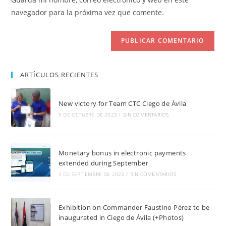
para
tu
navegador para la próxima vez que comente.
comentar
web
(opcional)
ARTÍCULOS RECIENTES
New victory for Team CTC Ciego de Ávila
5 DE OCTUBRE DE 2023
/
SIN COMENTARIOS
Monetary bonus in electronic payments
extended during September
3 DE SEPTIEMBRE DE 2023
/
SIN COMENTARIOS
Exhibition on Commander Faustino Pérez to be
inaugurated in Ciego de Ávila (+Photos)