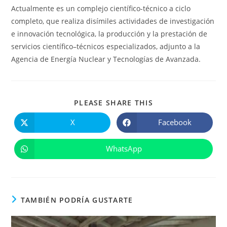
Actualmente es un complejo científico-técnico a ciclo
completo, que realiza disímiles actividades de investigación
e innovación tecnológica, la producción y la prestación de
servicios científico–técnicos especializados, adjunto a la
Agencia de Energía Nuclear y Tecnologías de Avanzada.
COMPARTIR
PLEASE SHARE THIS
ESTE
CONTENIDO
X
Facebook
Se
Se
abre
abre
en
en
una
una
WhatsApp
Se
nueva
nueva
abre
ventana
ventana
en
una
nueva
ventana
TAMBIÉN PODRÍA GUSTARTE