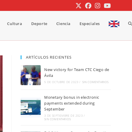
Cultura
Deporte
Ciencia
Especiales
A
b
ARTÍCULOS RECIENTES
New victory for Team CTC Ciego de
d
Ávila
5 DE OCTUBRE DE 2023
/
SIN COMENTARIOS
Monetary bonus in electronic
la
payments extended during
September
3 DE SEPTIEMBRE DE 2023
/
SIN COMENTARIOS
w