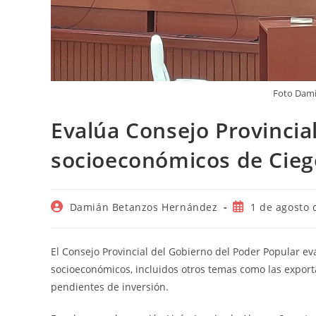
Foto Dami
Evalúa Consejo Provincial
socioeconómicos de Cieg
Autor
Publicación
Damián Betanzos Hernández
1 de agosto 
de
de
la
la
entrada:
entrada:
El Consejo Provincial del Gobierno del Poder Popular ev
socioeconómicos, incluidos otros temas como las exporta
pendientes de inversión.