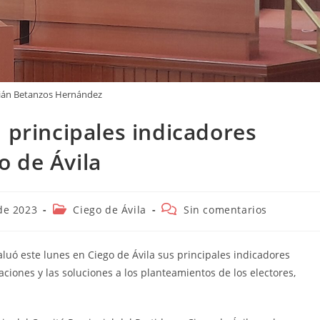
án Betanzos Hernández
 principales indicadores
o de Ávila
Categoría
Comentarios
de 2023
Ciego de Ávila
Sin comentarios
de
de
la
la
entrada:
entrada:
aluó este lunes en Ciego de Ávila sus principales indicadores
ciones y las soluciones a los planteamientos de los electores,