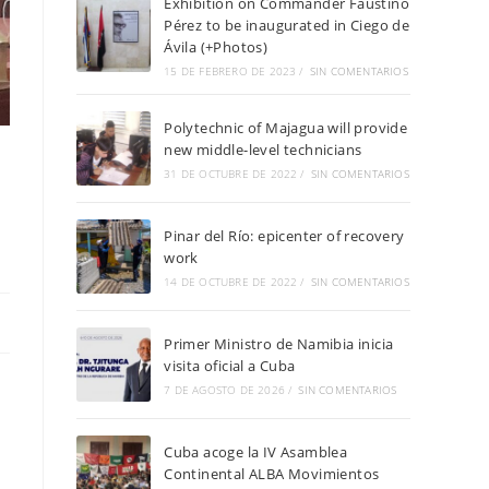
Exhibition on Commander Faustino
Pérez to be inaugurated in Ciego de
Ávila (+Photos)
15 DE FEBRERO DE 2023
/
SIN COMENTARIOS
Polytechnic of Majagua will provide
new middle-level technicians
31 DE OCTUBRE DE 2022
/
SIN COMENTARIOS
Pinar del Río: epicenter of recovery
work
14 DE OCTUBRE DE 2022
/
SIN COMENTARIOS
Primer Ministro de Namibia inicia
visita oficial a Cuba
7 DE AGOSTO DE 2026
/
SIN COMENTARIOS
Cuba acoge la IV Asamblea
Continental ALBA Movimientos