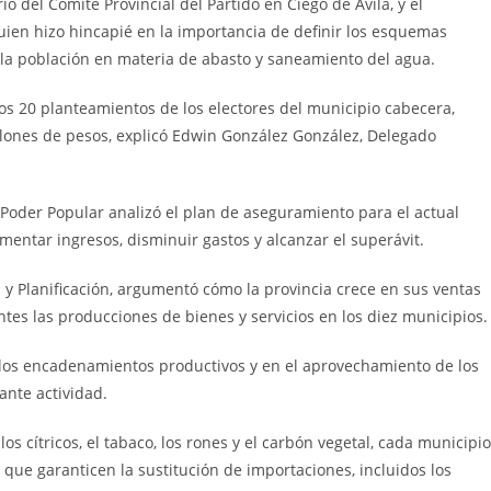
o del Comité Provincial del Partido en Ciego de Ávila, y el
ien hizo hincapié en la importancia de definir los esquemas
 la población en materia de abasto y saneamiento del agua.
os 20 planteamientos de los electores del municipio cabecera,
illones de pesos, explicó Edwin González González, Delegado
 Poder Popular analizó el plan de aseguramiento para el actual
mentar ingresos, disminuir gastos y alcanzar el superávit.
 y Planificación, argumentó cómo la provincia crece en sus ventas
ntes las producciones de bienes y servicios en los diez municipios.
n los encadenamientos productivos y en el aprovechamiento de los
ante actividad.
s cítricos, el tabaco, los rones y el carbón vegetal, cada municipio
que garanticen la sustitución de importaciones, incluidos los