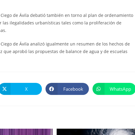
n Ciego de Ávila debatió también en torno al plan de ordenamiento
r las ilegalidades urbanísticas tales como la proliferación de
nas.
n Ciego de Ávila analizó igualmente un resumen de los hechos de
vez que aprobó las propuestas de balance de agua y de escuelas
X
Facebook
WhatsApp
Se
Se
Se
abre
abre
abre
en
en
en
una
una
una
nueva
nueva
nueva
ventana
ventana
ventana