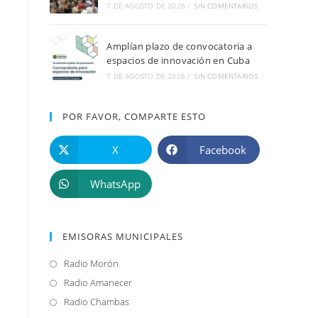
7 DE AGOSTO DE 2026
/
SIN COMENTARIOS
Amplían plazo de convocatoria a
espacios de innovación en Cuba
7 DE AGOSTO DE 2026
/
SIN COMENTARIOS
POR FAVOR, COMPARTE ESTO
X
Facebook
WhatsApp
EMISORAS MUNICIPALES
Radio Morón
Se
abre
Radio Amanecer
Se
en
abre
Radio Chambas
Se
una