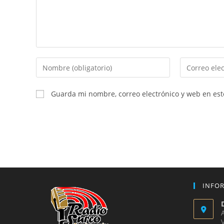
Introduce
Introduce
tu
tu
nombre
dirección
Guarda mi nombre, correo electrónico y web en es
o
de
nombre
correo
de
electrónico
usuario
para
para
comentar
comentar
INFO
V