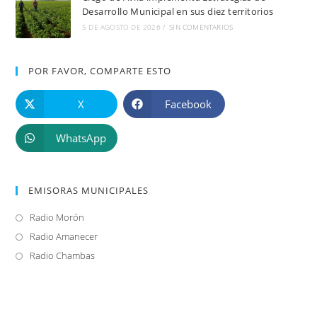
Desarrollo Municipal en sus diez territorios
5 DE AGOSTO DE 2026
/
SIN COMENTARIOS
POR FAVOR, COMPARTE ESTO
X
Facebook
WhatsApp
EMISORAS MUNICIPALES
Radio Morón
Se
abre
Radio Amanecer
Se
en
abre
Radio Chambas
Se
una
en
abre
nueva
una
en
pestaña
nueva
una