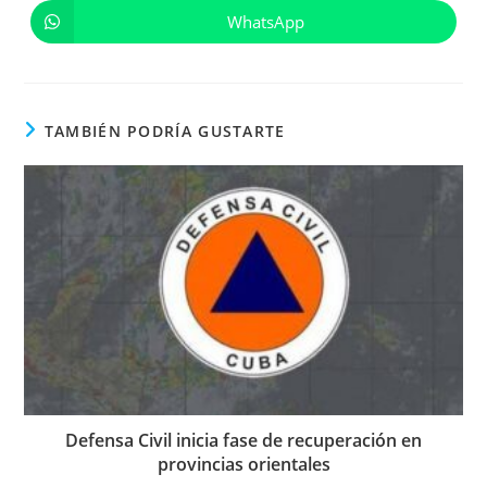
en
en
una
una
WhatsApp
Se
nueva
nueva
abre
ventana
ventana
en
una
nueva
ventana
TAMBIÉN PODRÍA GUSTARTE
Defensa Civil inicia fase de recuperación en
provincias orientales