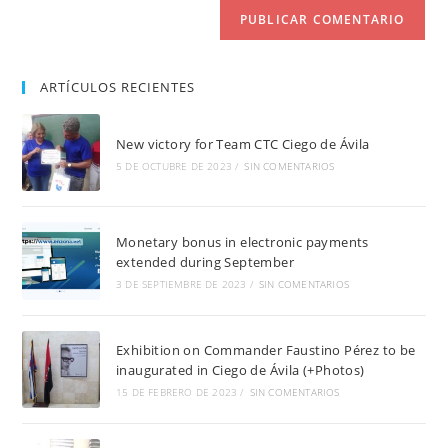
(opcional)
ARTÍCULOS RECIENTES
New victory for Team CTC Ciego de Ávila
5 DE OCTUBRE DE 2023
/
SIN COMENTARIOS
Monetary bonus in electronic payments
extended during September
3 DE SEPTIEMBRE DE 2023
/
SIN COMENTARIOS
Exhibition on Commander Faustino Pérez to be
inaugurated in Ciego de Ávila (+Photos)
15 DE FEBRERO DE 2023
/
SIN COMENTARIOS