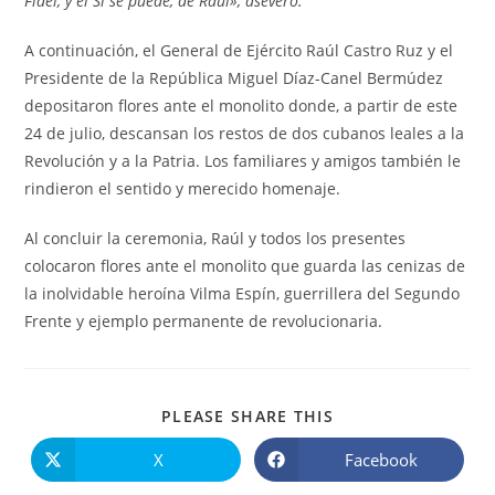
Fidel, y el Sí se puede, de Raúl», aseveró.
A continuación, el General de Ejército Raúl Castro Ruz y el
Presidente de la República Miguel Díaz-Canel Bermúdez
depositaron flores ante el monolito donde, a partir de este
24 de julio, descansan los restos de dos cubanos leales a la
Revolución y a la Patria. Los familiares y amigos también le
rindieron el sentido y merecido homenaje.
Al concluir la ceremonia, Raúl y todos los presentes
colocaron flores ante el monolito que guarda las cenizas de
la inolvidable heroína Vilma Espín, guerrillera del Segundo
Frente y ejemplo permanente de revolucionaria.
COMPARTIR
PLEASE SHARE THIS
ESTE
CONTENIDO
X
Facebook
Se
Se
abre
abre