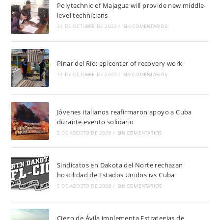
Polytechnic of Majagua will provide new middle-
level technicians
31 DE OCTUBRE DE 2022
/
SIN COMENTARIOS
Pinar del Río: epicenter of recovery work
14 DE OCTUBRE DE 2022
/
SIN COMENTARIOS
Jóvenes italianos reafirmaron apoyo a Cuba
durante evento solidario
5 DE AGOSTO DE 2026
/
SIN COMENTARIOS
Sindicatos en Dakota del Norte rechazan
hostilidad de Estados Unidos ivs Cuba
5 DE AGOSTO DE 2026
/
SIN COMENTARIOS
Ciego de Ávila implementa Estrategias de