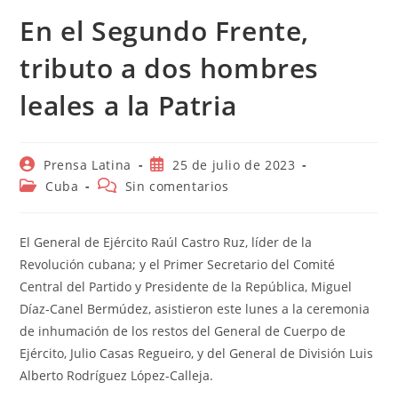
En el Segundo Frente,
tributo a dos hombres
leales a la Patria
Autor
Publicación
Prensa Latina
25 de julio de 2023
de
de
Categoría
Comentarios
Cuba
Sin comentarios
la
la
de
de
entrada:
entrada:
la
la
entrada:
entrada:
El General de Ejército Raúl Castro Ruz, líder de la
Revolución cubana; y el Primer Secretario del Comité
Central del Partido y Presidente de la República, Miguel
Díaz-Canel Bermúdez, asistieron este lunes a la ceremonia
de inhumación de los restos del General de Cuerpo de
Ejército, Julio Casas Regueiro, y del General de División Luis
Alberto Rodríguez López-Calleja.