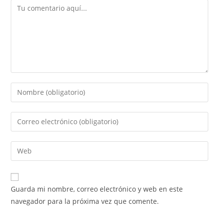
Comentario
Introduce
tu
nombre
Introduce
o
tu
nombre
dirección
Introduce
de
de
la
usuario
correo
URL
para
electrónico
de
comentar
Guarda mi nombre, correo electrónico y web en este
para
tu
navegador para la próxima vez que comente.
comentar
web