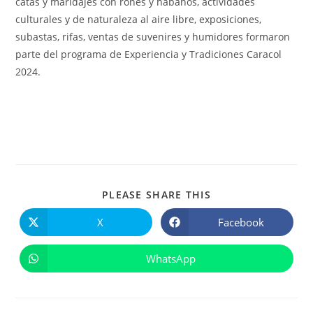
catas y maridajes con rones y habanos, actividades
culturales y de naturaleza al aire libre, exposiciones,
subastas, rifas, ventas de suvenires y humidores formaron
parte del programa de Experiencia y Tradiciones Caracol
2024.
COMPARTIR
PLEASE SHARE THIS
ESTE
CONTENIDO
X
Facebook
Se
Se
abre
abre
en
en
una
una
WhatsApp
Se
nueva
nueva
abre
ventana
ventana
en
una
nueva
ventana