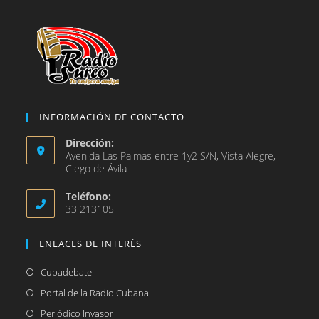
pestaña
INFORMACIÓN DE CONTACTO
Dirección:
Avenida Las Palmas entre 1y2 S/N, Vista Alegre,
Ciego de Ávila
Teléfono:
33 213105
ENLACES DE INTERÉS
Se
Cubadebate
abre
Se
Portal de la Radio Cubana
en
abre
Se
Periódico Invasor