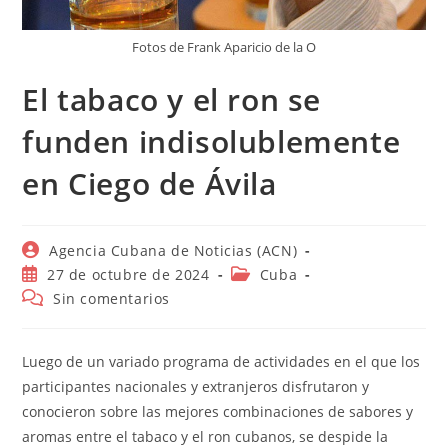
Fotos de Frank Aparicio de la O
El tabaco y el ron se
funden indisolublemente
en Ciego de Ávila
Autor
Agencia Cubana de Noticias (ACN)
de
Publicación
Categoría
27 de octubre de 2024
Cuba
la
de
de
Comentarios
Sin comentarios
entrada:
la
la
de
entrada:
entrada:
la
entrada:
Luego de un variado programa de actividades en el que los
participantes nacionales y extranjeros disfrutaron y
conocieron sobre las mejores combinaciones de sabores y
aromas entre el tabaco y el ron cubanos, se despide la