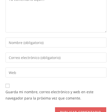
Introduce
tu
nombre
Introduce
o
tu
nombre
dirección
Introduce
de
de
la
usuario
correo
URL
para
electrónico
de
comentar
Guarda mi nombre, correo electrónico y web en este
para
tu
navegador para la próxima vez que comente.
comentar
web
(opcional)