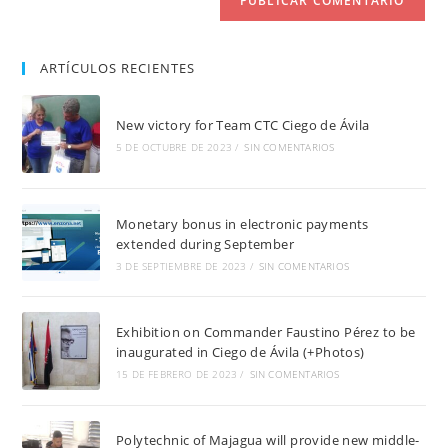
ARTÍCULOS RECIENTES
New victory for Team CTC Ciego de Ávila
5 DE OCTUBRE DE 2023
/
SIN COMENTARIOS
Monetary bonus in electronic payments
extended during September
3 DE SEPTIEMBRE DE 2023
/
SIN COMENTARIOS
Exhibition on Commander Faustino Pérez to be
inaugurated in Ciego de Ávila (+Photos)
15 DE FEBRERO DE 2023
/
SIN COMENTARIOS
Polytechnic of Majagua will provide new middle-