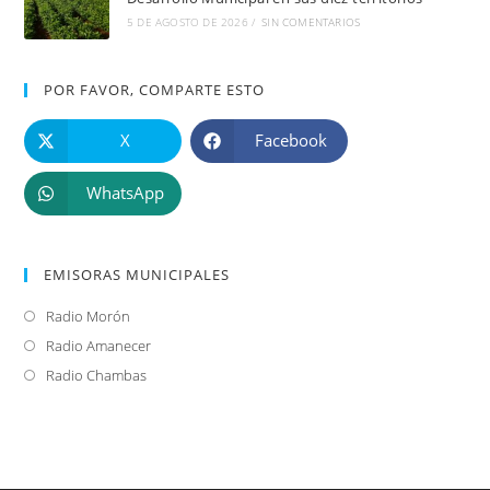
5 DE AGOSTO DE 2026
/
SIN COMENTARIOS
POR FAVOR, COMPARTE ESTO
X
Facebook
WhatsApp
EMISORAS MUNICIPALES
Radio Morón
Se
abre
Radio Amanecer
Se
en
abre
Radio Chambas
Se
una
en
abre
nueva
una
en
pestaña
nueva
una
pestaña
nueva