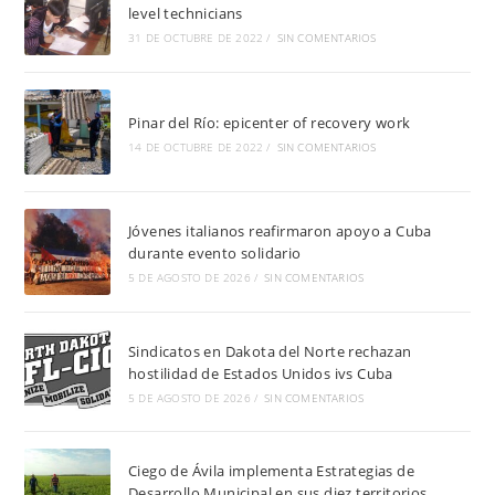
level technicians
31 DE OCTUBRE DE 2022
/
SIN COMENTARIOS
Pinar del Río: epicenter of recovery work
14 DE OCTUBRE DE 2022
/
SIN COMENTARIOS
Jóvenes italianos reafirmaron apoyo a Cuba
durante evento solidario
5 DE AGOSTO DE 2026
/
SIN COMENTARIOS
Sindicatos en Dakota del Norte rechazan
hostilidad de Estados Unidos ivs Cuba
5 DE AGOSTO DE 2026
/
SIN COMENTARIOS
Ciego de Ávila implementa Estrategias de
Desarrollo Municipal en sus diez territorios