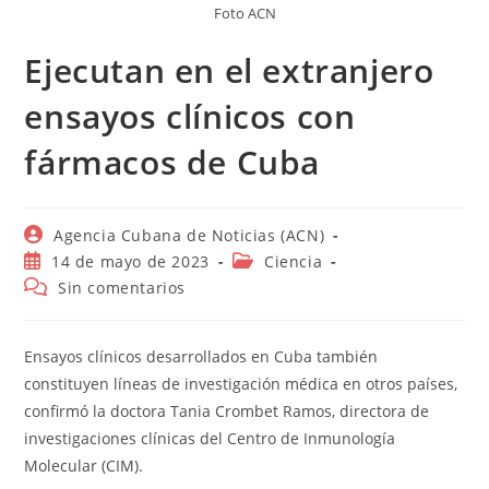
Foto ACN
Ejecutan en el extranjero
ensayos clínicos con
fármacos de Cuba
Autor
Agencia Cubana de Noticias (ACN)
de
Publicación
Categoría
14 de mayo de 2023
Ciencia
la
de
de
Comentarios
Sin comentarios
entrada:
la
la
de
entrada:
entrada:
la
entrada:
Ensayos clínicos desarrollados en Cuba también
constituyen líneas de investigación médica en otros países,
confirmó la doctora Tania Crombet Ramos, directora de
investigaciones clínicas del Centro de Inmunología
Molecular (CIM).