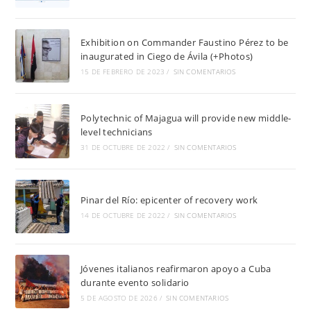
Exhibition on Commander Faustino Pérez to be
inaugurated in Ciego de Ávila (+Photos)
15 DE FEBRERO DE 2023
/
SIN COMENTARIOS
Polytechnic of Majagua will provide new middle-
level technicians
31 DE OCTUBRE DE 2022
/
SIN COMENTARIOS
Pinar del Río: epicenter of recovery work
14 DE OCTUBRE DE 2022
/
SIN COMENTARIOS
Jóvenes italianos reafirmaron apoyo a Cuba
durante evento solidario
5 DE AGOSTO DE 2026
/
SIN COMENTARIOS