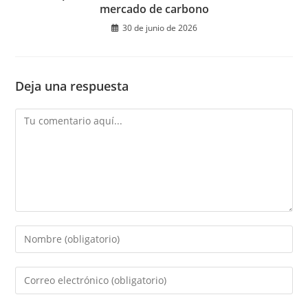
mercado de carbono
30 de junio de 2026
Deja una respuesta
Comentario
Introduce
tu
nombre
Introduce
o
tu
nombre