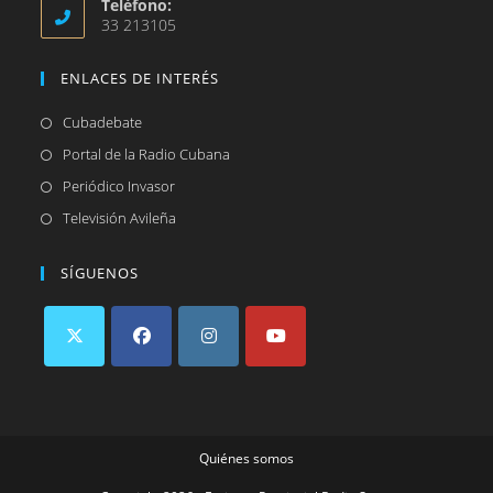
Teléfono:
33 213105
ENLACES DE INTERÉS
Se
Cubadebate
abre
Se
Portal de la Radio Cubana
en
abre
Se
Periódico Invasor
una
en
abre
Se
Televisión Avileña
nueva
una
en
abre
pestaña
nueva
una
en
SÍGUENOS
pestaña
nueva
una
pestaña
nueva
pestaña
Se
Se
Se
Se
abre
abre
abre
abre
en
en
en
en
Quiénes somos
una
una
una
una
nueva
nueva
nueva
nueva