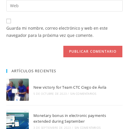
dirección
Introduce
de
de
la
usuario
correo
URL
para
electrónico
de
comentar
Guarda mi nombre, correo electrónico y web en este
para
tu
navegador para la próxima vez que comente.
comentar
web
(opcional)
ARTÍCULOS RECIENTES
New victory for Team CTC Ciego de Ávila
5 DE OCTUBRE DE 2023
/
SIN COMENTARIOS
Monetary bonus in electronic payments
extended during September
3 DE SEPTIEMBRE DE 2023
/
SIN COMENTARIOS