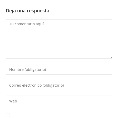
Deja una respuesta
Comentario
Introduce
tu
nombre
Introduce
o
tu
nombre
dirección
Introduce
de
de
la
usuario
correo
URL
para
electrónico