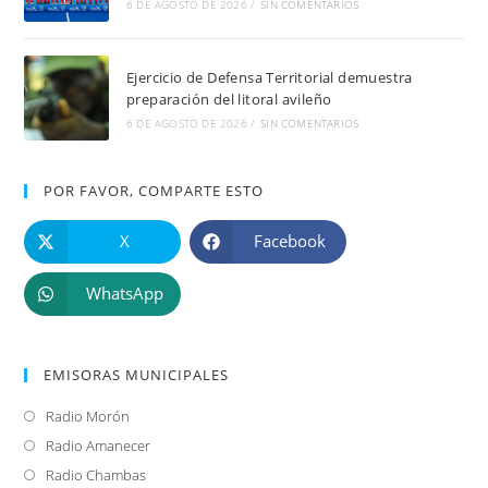
6 DE AGOSTO DE 2026
/
SIN COMENTARIOS
Ejercicio de Defensa Territorial demuestra
preparación del litoral avileño
6 DE AGOSTO DE 2026
/
SIN COMENTARIOS
POR FAVOR, COMPARTE ESTO
X
Facebook
WhatsApp
EMISORAS MUNICIPALES
Radio Morón
Se
abre
Radio Amanecer
Se
en
abre
Radio Chambas
Se