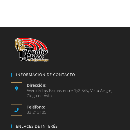
una
en
abre
nueva
una
en
pestaña
nueva
una
pestaña
nueva
pestaña
INFORMACIÓN DE CONTACTO
Dirección:
Avenida Las Palmas entre 1y2 S/N, Vista Alegre,
Ciego de Ávila
Teléfono:
33 213105
ENLACES DE INTERÉS