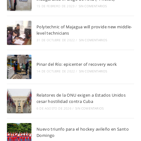
15 DE FEBRERO DE 2023
/
SIN COMENTARIOS
Polytechnic of Majagua will provide new middle-
level technicians
31 DE OCTUBRE DE 2022
/
SIN COMENTARIOS
Pinar del Río: epicenter of recovery work
14 DE OCTUBRE DE 2022
/
SIN COMENTARIOS
Relatores de la ONU exigen a Estados Unidos
cesar hostilidad contra Cuba
6 DE AGOSTO DE 2026
/
SIN COMENTARIOS
Nuevo triunfo para el hockey avileño en Santo
Domingo