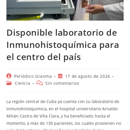
Disponible laboratorio de
Inmunohistoquímica para
el centro del país
Autor
Publicación
Periódico Granma
17 de agosto de 2024
de
de
Categoría
Comentarios
Ciencia
Sin comentarios
la
la
de
de
entrada:
entrada:
la
la
entrada:
entrada:
La región central de Cuba ya cuenta con su laboratorio de
Inmunohistoquímica, en el hospital universitario Arnaldo
Milián Castro de Villa Clara, y ha beneficiado, hasta el
momento, a más de 130 pacientes, los cuales provienen no