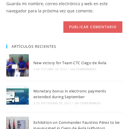
de
comentar
Guarda mi nombre, correo electrónico y web en este
para
tu
navegador para la próxima vez que comente.
comentar
web
(opcional)
ARTÍCULOS RECIENTES
New victory for Team CTC Ciego de Ávila
5 DE OCTUBRE DE 2023
/
SIN COMENTARIOS
Monetary bonus in electronic payments
extended during September
3 DE SEPTIEMBRE DE 2023
/
SIN COMENTARIOS
Exhibition on Commander Faustino Pérez to be
inaugurated in Ciego de Ávila (+Photos)