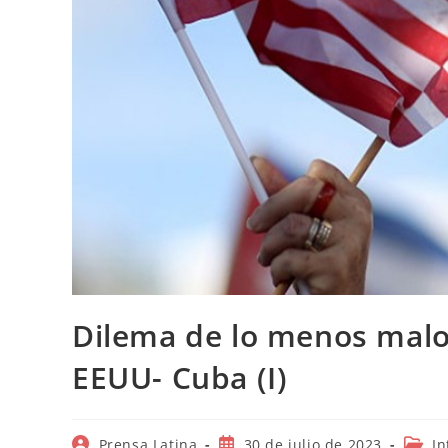
Dilema de lo menos malo,
EEUU- Cuba (I)
Autor
Publicación
Categ
Prensa Latina
30 de julio de 2023
In