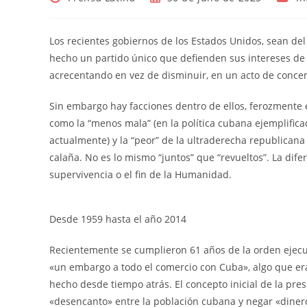
de
de
de
la
la
la
entrada:
entrada:
entra
Los recientes gobiernos de los Estados Unidos, sean d
hecho un partido único que defienden sus intereses de c
acrecentando en vez de disminuir, en un acto de concent
Sin embargo hay facciones dentro de ellos, ferozmente
como la “menos mala” (en la política cubana ejemplifica
actualmente) y la “peor” de la ultraderecha republicana
calaña. No es lo mismo “juntos” que “revueltos”. La dif
supervivencia o el fin de la Humanidad.
Desde 1959 hasta el año 2014
Recientemente se cumplieron 61 años de la orden ejecu
«un embargo a todo el comercio con Cuba», algo que era
hecho desde tiempo atrás. El concepto inicial de la pre
«desencanto» entre la población cubana y negar «dinero 