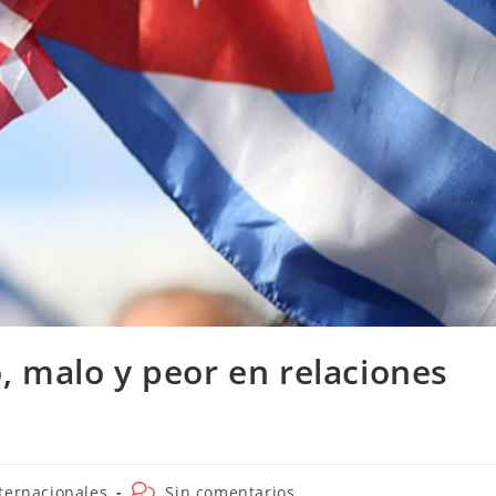
 malo y peor en relaciones
oría
Comentarios
ternacionales
Sin comentarios