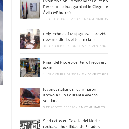
Exhibition on Commander Faustino
Pérez to be inaugurated in Ciego de
Ávila (+Photos)
15 DE FEBRERO DE 2023
/
SIN COMENTARIOS
Polytechnic of Majagua will provide
new middle-level technicians
31 DE OCTUBRE DE 2022
/
SIN COMENTARIOS
Pinar del Río: epicenter of recovery
work
14 DE OCTUBRE DE 2022
/
SIN COMENTARIOS
Jóvenes italianos reafirmaron
apoyo a Cuba durante evento
solidario
5 DE AGOSTO DE 2026
/
SIN COMENTARIOS
Sindicatos en Dakota del Norte
rechazan hostilidad de Estados