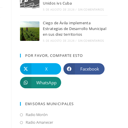
Unidos ivs Cuba
5 DE AGOSTO DE 2026
/
SIN COMENTARIOS
e
Ciego de Ávila implementa
Estrategias de Desarrollo Municipal
en sus diez territorios
5 DE AGOSTO DE 2026
/
SIN COMENTARIOS
POR FAVOR, COMPARTE ESTO
X
Facebook
WhatsApp
EMISORAS MUNICIPALES
Radio Morón
Se
abre
Radio Amanecer
Se