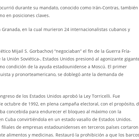
ocurrió durante su mandato, conocido como Irán-Contras, también
no en posiciones claves.
a Granada, en la cual murieron 24 internacionalistas cubanos y
ético Mijail S. Gorbachov) “negociaban” el fin de la Guerra Fría-
e la Unión Soviética-, Estados Unidos presionó al agonizante gigant
omo condición de la ayuda estadounidense a Moscú. El primer
reguista y pronorteamericano, se doblegó ante la demanda de
greso de los Estados Unidos aprobó la Ley Torricelli. Fue
 octubre de 1992, en plena campaña electoral, con el propósito, 
estaba concebida para endurecer el bloqueo al máximo con la
n Cuba convirtiéndola en un estado vasallo de Estados Unidos.
as filiales de empresas estadounidenses en terceros países cortaron
te alimentos y medicinas. Restauró la prohibición a que los barco