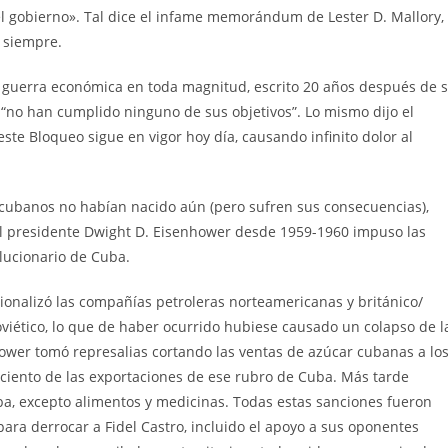
l gobierno». Tal dice el infame memorándum de Lester D. Mallory,
 siempre.
a guerra económica en toda magnitud, escrito 20 años después de 
“no han cumplido ninguno de sus objetivos”. Lo mismo dijo el
te Bloqueo sigue en vigor hoy día, causando infinito dolor al
 cubanos no habían nacido aún (pero sufren sus consecuencias),
 el presidente Dwight D. Eisenhower desde 1959-1960 impuso las
lucionario de Cuba.
onalizó las compañías petroleras norteamericanas y británico/
oviético, lo que de haber ocurrido hubiese causado un colapso de l
ower tomó represalias cortando las ventas de azúcar cubanas a lo
ciento de las exportaciones de ese rubro de Cuba. Más tarde
ba, excepto alimentos y medicinas. Todas estas sanciones fueron
ara derrocar a Fidel Castro, incluido el apoyo a sus oponentes