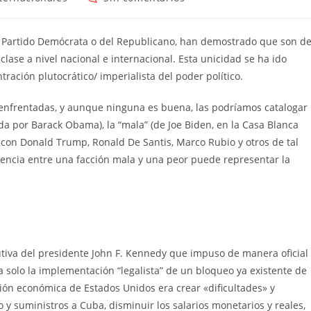
de
la
da:
entrada:
el Partido Demócrata o del Republicano, han demostrado que son d
lase a nivel nacional e internacional. Esta unicidad se ha ido
ración plutocrático/ imperialista del poder político.
 enfrentadas, y aunque ninguna es buena, las podríamos catalogar
da por Barack Obama), la “mala” (de Joe Biden, en la Casa Blanca
 con Donald Trump, Ronald De Santis, Marco Rubio y otros de tal
erencia entre una facción mala y una peor puede representar la
tiva del presidente John F. Kennedy que impuso de manera oficial
 solo la implementación “legalista” de un bloqueo ya existente de
sión económica de Estados Unidos era crear «dificultades» y
y suministros a Cuba, disminuir los salarios monetarios y reales,