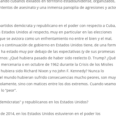
usando cubanos exilados en territorio estadounidense, organizados,
ntentos de asesinato y una inmensa panoplia de agresiones y acto
s partidos demócrata y republicano en el poder con respecto a Cuba,
s Estados Unidos al respecto, muy en particular en las elecciones
ue se avizora como un enfrentamiento no entre el bien y el mal,
io o continuación de gobierno en Estados Unidos tiene, de una for
n ha estado muy por debajo de las expectativas (y de sus promesas
arnos: ¿Qué hubiera pasado de haber sido reelecto D. Trump? ¿Qué
mercenaria o en octubre de 1962 durante la Crisis de los Misiles
U hubiera sido Richard Nixon y no John F. Kennedy? Nunca lo
 y el mundo hubieran sufrido consecuencias mucho peores, son muy
 solamente, sino con matices entre los dos extremos. Cuando veamo
lo “peor”.
demócratas” y republicanos en los Estados Unidos?
de 2014, en los Estados Unidos estuvieron en el poder los