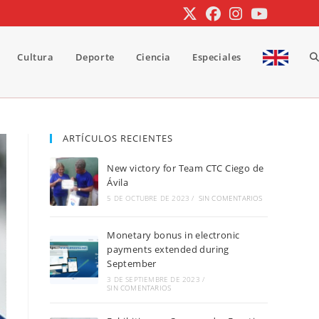
Cultura
Deporte
Ciencia
Especiales
A
b
ARTÍCULOS RECIENTES
New victory for Team CTC Ciego de
d
Ávila
5 DE OCTUBRE DE 2023
/
SIN COMENTARIOS
Monetary bonus in electronic
la
payments extended during
September
3 DE SEPTIEMBRE DE 2023
/
SIN COMENTARIOS
w