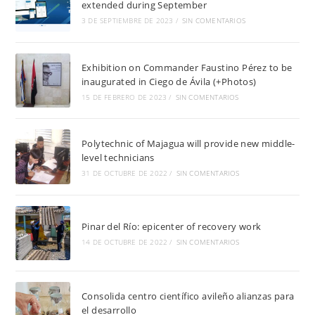
extended during September
3 DE SEPTIEMBRE DE 2023
/
SIN COMENTARIOS
Exhibition on Commander Faustino Pérez to be
inaugurated in Ciego de Ávila (+Photos)
15 DE FEBRERO DE 2023
/
SIN COMENTARIOS
Polytechnic of Majagua will provide new middle-
level technicians
31 DE OCTUBRE DE 2022
/
SIN COMENTARIOS
Pinar del Río: epicenter of recovery work
14 DE OCTUBRE DE 2022
/
SIN COMENTARIOS
Consolida centro científico avileño alianzas para
el desarrollo