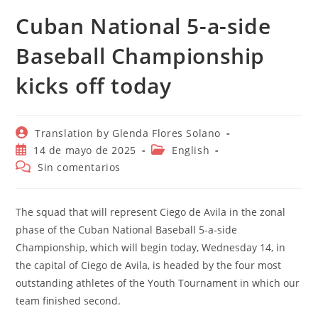
Cuban National 5-a-side
Baseball Championship
kicks off today
Autor
Translation by Glenda Flores Solano
de
Publicación
Categoría
14 de mayo de 2025
English
la
de
de
Comentarios
Sin comentarios
entrada:
la
la
de
entrada:
entrada:
la
entrada:
The squad that will represent Ciego de Avila in the zonal
phase of the Cuban National Baseball 5-a-side
Championship, which will begin today, Wednesday 14, in
the capital of Ciego de Avila, is headed by the four most
outstanding athletes of the Youth Tournament in which our
team finished second.