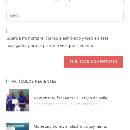
o
tu
nombre
dirección
Introduce
de
de
la
usuario
correo
URL
para
electrónico
de
comentar
Guarda mi nombre, correo electrónico y web en este
para
tu
navegador para la próxima vez que comente.
comentar
web
(opcional)
ARTÍCULOS RECIENTES
New victory for Team CTC Ciego de Ávila
5 DE OCTUBRE DE 2023
/
SIN COMENTARIOS
Monetary bonus in electronic payments