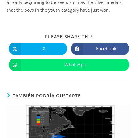
already beginning to be seen, such as the silver medals
that the boys in the youth category have just won.
COMPARTIR
PLEASE SHARE THIS
ESTE
CONTENIDO
X
Facebook
Se
Se
abre
abre
en
en
una
una
WhatsApp
Se
nueva
nueva
abre
ventana
ventana
en
una
nueva
ventana
TAMBIÉN PODRÍA GUSTARTE