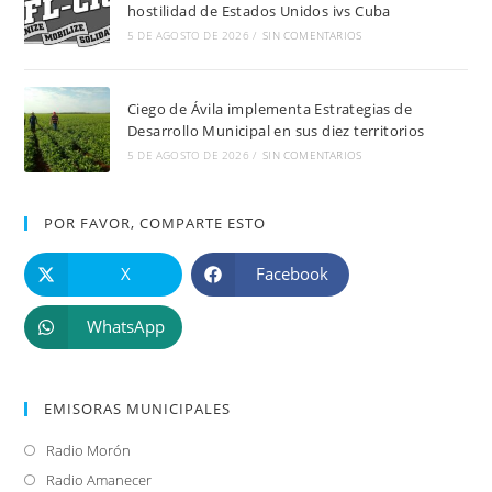
hostilidad de Estados Unidos ivs Cuba
5 DE AGOSTO DE 2026
/
SIN COMENTARIOS
Ciego de Ávila implementa Estrategias de
Desarrollo Municipal en sus diez territorios
5 DE AGOSTO DE 2026
/
SIN COMENTARIOS
POR FAVOR, COMPARTE ESTO
X
Facebook
WhatsApp
EMISORAS MUNICIPALES
Radio Morón
Se
abre
Radio Amanecer
Se