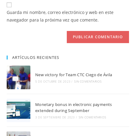
URL
para
electrónico
de
comentar
Guarda mi nombre, correo electrónico y web en este
para
tu
navegador para la próxima vez que comente.
comentar
web
(opcional)
ARTÍCULOS RECIENTES
New victory for Team CTC Ciego de Ávila
5 DE OCTUBRE DE 2023
/
SIN COMENTARIOS
Monetary bonus in electronic payments
extended during September
3 DE SEPTIEMBRE DE 2023
/
SIN COMENTARIOS