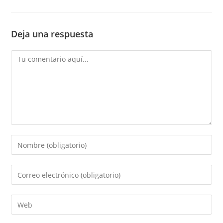
Deja una respuesta
Comentario
Introduce
tu
nombre
Introduce
o
tu
nombre
dirección
Introduce
de
de
la
usuario
correo