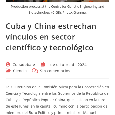
Production process at the Centre for Genetic Engineering and
Biotechnology (CIGB). Photo: Granma.
Cuba y China estrechan
vínculos en sector
científico y tecnológico
Autor
Publicación
Cubadebate
1 de octubre de 2024
de
de
Categoría
Comentarios
Ciencia
Sin comentarios
la
la
de
de
entrada:
entrada:
la
la
entrada:
entrada:
La XIII Reunión de la Comisión Mixta para la Cooperación en
Ciencia y Tecnología entre los Gobiernos de la República de
Cuba y la República Popular China, que sesionó en la tarde
de este lunes, en la capital, culminó con la participación del
miembro del Buró Político y primer ministro, Manuel