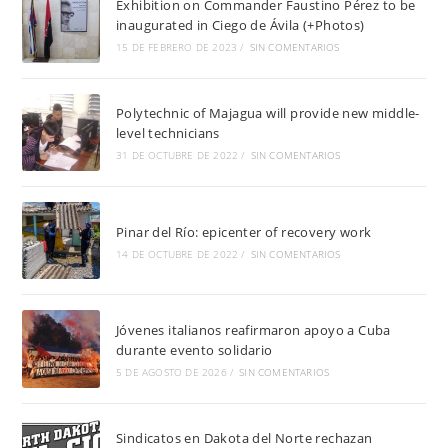
Exhibition on Commander Faustino Pérez to be
inaugurated in Ciego de Ávila (+Photos)
15 DE FEBRERO DE 2023
/
SIN COMENTARIOS
Polytechnic of Majagua will provide new middle-
level technicians
31 DE OCTUBRE DE 2022
/
SIN COMENTARIOS
Pinar del Río: epicenter of recovery work
14 DE OCTUBRE DE 2022
/
SIN COMENTARIOS
Jóvenes italianos reafirmaron apoyo a Cuba
durante evento solidario
5 DE AGOSTO DE 2026
/
SIN COMENTARIOS
Sindicatos en Dakota del Norte rechazan