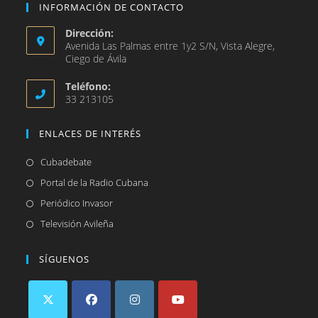
INFORMACIÓN DE CONTACTO
Dirección:
Avenida Las Palmas entre 1y2 S/N, Vista Alegre,
Ciego de Ávila
Teléfono:
33 213105
ENLACES DE INTERÉS
Se
Cubadebate
abre
Se
Portal de la Radio Cubana
en
abre
Se
Periódico Invasor
una
en
abre
Se
Televisión Avileña
nueva
una
en
abre
pestaña
nueva
una
en
SÍGUENOS
pestaña
nueva
una
pestaña
nueva
pestaña