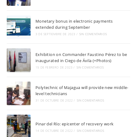
Monetary bonus in electronic payments
extended during September
3 DE SEPTIEMBRE DE 2023
/
SIN COMENTARIOS
Exhibition on Commander Faustino Pérez to be
inaugurated in Ciego de Ávila (+Photos)
15 DE FEBRERO DE 2023
/
SIN COMENTARIOS
Polytechnic of Majagua will provide new middle-
level technicians
31 DE OCTUBRE DE 2022
/
SIN COMENTARIOS
Pinar del Río: epicenter of recovery work
14 DE OCTUBRE DE 2022
/
SIN COMENTARIOS