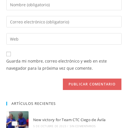
Introduce
tu
nombre
Introduce
o
tu
nombre
dirección
Introduce
de
de
la
usuario
correo
URL
para
electrónico
de
comentar
Guarda mi nombre, correo electrónico y web en este
para
tu
navegador para la próxima vez que comente.
comentar
web
(opcional)
ARTÍCULOS RECIENTES
New victory for Team CTC Ciego de Ávila
5 DE OCTUBRE DE 2023
/
SIN COMENTARIOS