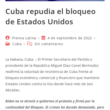
Cuba repudia el bloqueo
de Estados Unidos
Autor
Publicación
Prensa Latina
4 de septiembre de 2022
de
de
Categoría
Comentarios
Cuba
Sin comentarios
la
la
de
de
entrada:
entrada:
la
la
entrada:
entrada:
La Habana, Cuba. – El Primer Secretario del Partido y
presidente de la República Miguel Díaz-Canel Bermúdez
reafirmó la voluntad de resistencia de Cuba frente al
bloqueo económico, comercial y financiero que mantiene
Estados Unidos contra la Isla desde hace más de seis
décadas.
Biden no se atrevió a quitarnos el pretexto y firmó por la
continuidad del Bloqueo. El crimen ha durado demasiado, pero