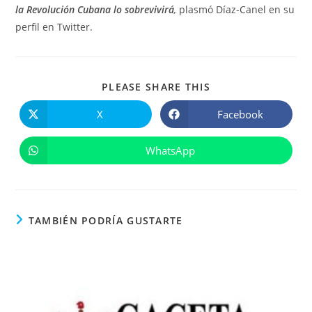
la Revolución Cubana lo sobrevivirá
,
plasmó Díaz-Canel en su
perfil en Twitter.
COMPARTIR
PLEASE SHARE THIS
ESTE
CONTENIDO
X
Facebook
Se
Se
abre
abre
en
en
una
una
WhatsApp
Se
nueva
nueva
abre
ventana
ventana
en
una
nueva
ventana
TAMBIÉN PODRÍA GUSTARTE