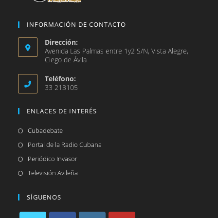
INFORMACIÓN DE CONTACTO
Dirección:
Avenida Las Palmas entre 1y2 S/N, Vista Alegre,
Ciego de Ávila
Teléfono:
33 213105
ENLACES DE INTERÉS
Se
Cubadebate
abre
Se
Portal de la Radio Cubana
en
abre
Se
Periódico Invasor
una
en
abre
Se
Televisión Avileña
nueva
una
en
abre
pestaña
nueva
una
en
SÍGUENOS
pestaña
nueva
una