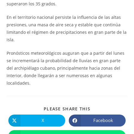
superaron los 35 grados.
En el territorio nacional persiste la influencia de las altas
presiones, una masa de aire seca y estable que continúa
limitando el régimen de precipitaciones en gran parte de la
isla.
Pronósticos meteorológicos auguran que a partir del lunes
se incrementará la probabilidad de lluvias en gran parte
del archipiélago cubano, principalmente hacia zonas del
interior, donde llegarán a ser numerosas en algunas
localidades.
COMPARTIR
PLEASE SHARE THIS
ESTE
CONTENIDO
X
Facebook
Se
Se
abre
abre
en
en