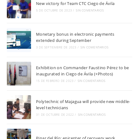
New victory for Team CTC Ciego de Ávila
5 DE OCTUBRE DE 2023
/
SIN COMENTARIOS
Monetary bonus in electronic payments
extended during September
3 DE SEPTIEMBRE DE 2023
/
SIN COMENTARIOS
Exhibition on Commander Faustino Pérez to be
inaugurated in Ciego de Ávila (+Photos)
15 DE FEBRERO DE 2023
/
SIN COMENTARIOS
Polytechnic of Majagua will provide new middle-
level technicians
31 DE OCTUBRE DE 2022
/
SIN COMENTARIOS
Pinar del Río: epicenter of recovery work