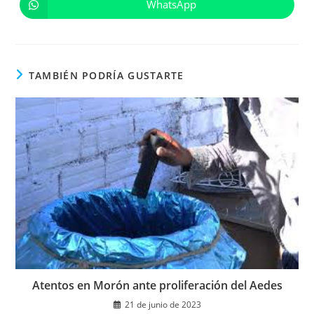
una
una
WhatsApp
Se
nueva
nueva
abre
ventana
ventana
en
una
nueva
ventana
TAMBIÉN PODRÍA GUSTARTE
Atentos en Morón ante proliferación del Aedes
21 de junio de 2023