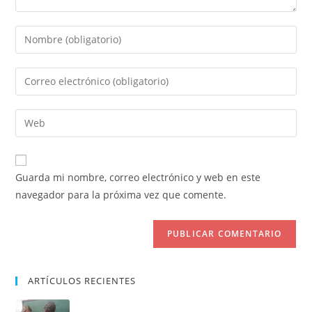
Introduce
tu
nombre
Introduce
o
tu
nombre
dirección
Introduce
de
de
la
usuario
correo
URL
para
electrónico
de
comentar
Guarda mi nombre, correo electrónico y web en este
para
tu
navegador para la próxima vez que comente.
comentar
web
(opcional)
ARTÍCULOS RECIENTES