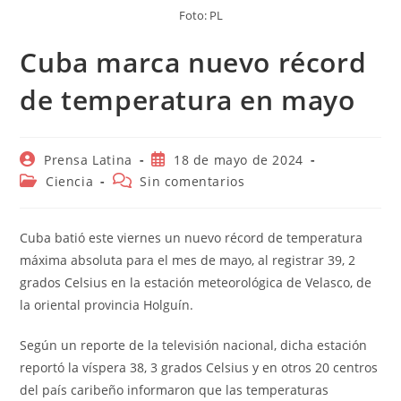
Foto: PL
Cuba marca nuevo récord
de temperatura en mayo
Autor
Publicación
Prensa Latina
18 de mayo de 2024
de
de
Categoría
Comentarios
Ciencia
Sin comentarios
la
la
de
de
entrada:
entrada:
la
la
entrada:
entrada:
Cuba batió este viernes un nuevo récord de temperatura
máxima absoluta para el mes de mayo, al registrar 39, 2
grados Celsius en la estación meteorológica de Velasco, de
la oriental provincia Holguín.
Según un reporte de la televisión nacional, dicha estación
reportó la víspera 38, 3 grados Celsius y en otros 20 centros
del país caribeño informaron que las temperaturas