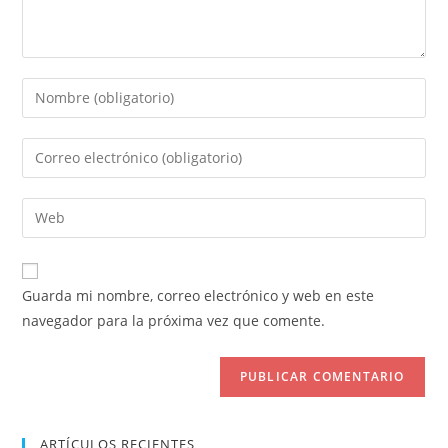
Introduce
tu
nombre
Introduce
o
tu
nombre
dirección
Introduce
de
de
la
usuario
correo
URL
para
electrónico
de
comentar
Guarda mi nombre, correo electrónico y web en este
para
tu
navegador para la próxima vez que comente.
comentar
web
(opcional)
ARTÍCULOS RECIENTES