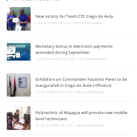
New victory for Team CTC Ciego de Ávila
5 DE OCTUBRE DE 2023
/
SIN COMENTARIOS
Monetary bonus in electronic payments
extended during September
3 DE SEPTIEMBRE DE 2023
/
SIN COMENTARIOS
Exhibition on Commander Faustino Pérez to be
inaugurated in Ciego de Ávila (+Photos)
15 DE FEBRERO DE 2023
/
SIN COMENTARIOS
Polytechnic of Majagua will provide new middle-
level technicians
31 DE OCTUBRE DE 2022
/
SIN COMENTARIOS