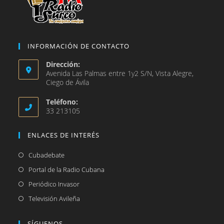
INFORMACIÓN DE CONTACTO
Dirección:
Avenida Las Palmas entre 1y2 S/N, Vista Alegre,
Ciego de Ávila
Teléfono:
33 213105
ENLACES DE INTERÉS
Se
Cubadebate
abre
Se
Portal de la Radio Cubana
en
abre
Se
Periódico Invasor
una
en
abre
Se
Televisión Avileña
nueva
una
en
abre
pestaña
nueva
una
en
SÍGUENOS