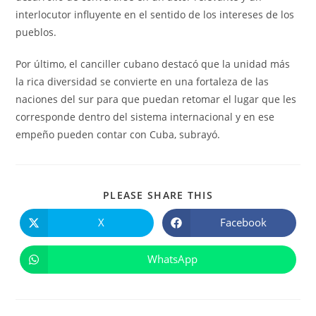
interlocutor influyente en el sentido de los intereses de los
pueblos.
Por último, el canciller cubano destacó que la unidad más
la rica diversidad se convierte en una fortaleza de las
naciones del sur para que puedan retomar el lugar que les
corresponde dentro del sistema internacional y en ese
empeño pueden contar con Cuba, subrayó.
COMPARTIR
PLEASE SHARE THIS
ESTE
CONTENIDO
X
Facebook
Se
Se
abre
abre
en
en
una
una
WhatsApp
Se
nueva
nueva
abre
ventana
ventana
en
una
nueva
ventana