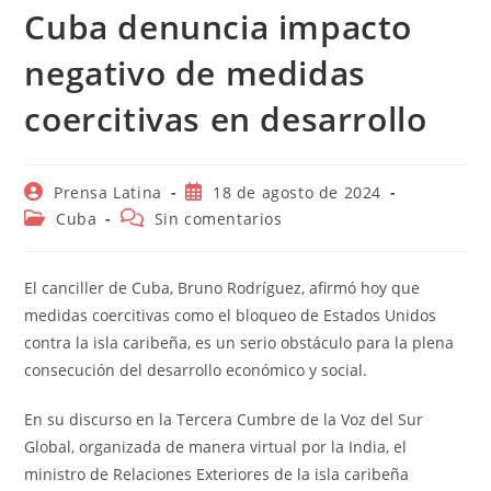
Cuba denuncia impacto
negativo de medidas
coercitivas en desarrollo
Autor
Publicación
Prensa Latina
18 de agosto de 2024
de
de
Categoría
Comentarios
Cuba
Sin comentarios
la
la
de
de
entrada:
entrada:
la
la
entrada:
entrada:
El canciller de Cuba, Bruno Rodríguez, afirmó hoy que
medidas coercitivas como el bloqueo de Estados Unidos
contra la isla caribeña, es un serio obstáculo para la plena
consecución del desarrollo económico y social.
En su discurso en la Tercera Cumbre de la Voz del Sur
Global, organizada de manera virtual por la India, el
ministro de Relaciones Exteriores de la isla caribeña