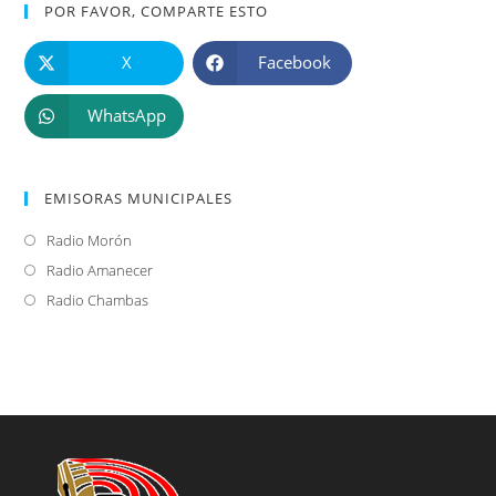
POR FAVOR, COMPARTE ESTO
X
Facebook
WhatsApp
EMISORAS MUNICIPALES
Radio Morón
Se
abre
Radio Amanecer
Se
en
abre
Radio Chambas
Se
una
en
abre
nueva
una
en
pestaña
nueva
una
pestaña
nueva
pestaña