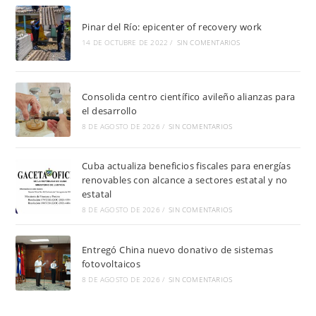
Pinar del Río: epicenter of recovery work
14 DE OCTUBRE DE 2022
/
SIN COMENTARIOS
Consolida centro científico avileño alianzas para
el desarrollo
8 DE AGOSTO DE 2026
/
SIN COMENTARIOS
Cuba actualiza beneficios fiscales para energías
renovables con alcance a sectores estatal y no
estatal
8 DE AGOSTO DE 2026
/
SIN COMENTARIOS
Entregó China nuevo donativo de sistemas
fotovoltaicos
8 DE AGOSTO DE 2026
/
SIN COMENTARIOS