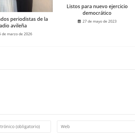
Listos para nuevo ejercicio
democrático
dos periodistas de la
27 de mayo de 2023
adio avileña
5 de marzo de 2026
Introduce
la