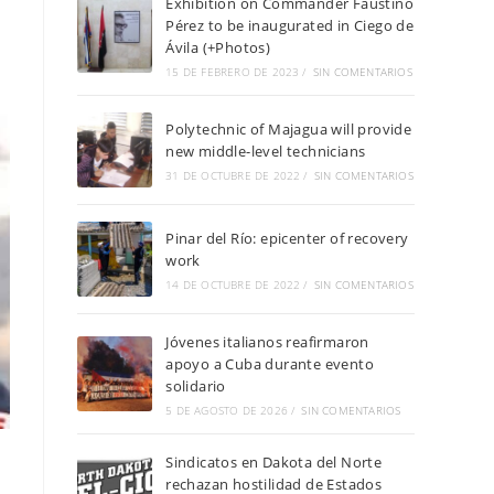
Exhibition on Commander Faustino
Pérez to be inaugurated in Ciego de
Ávila (+Photos)
15 DE FEBRERO DE 2023
/
SIN COMENTARIOS
Polytechnic of Majagua will provide
new middle-level technicians
31 DE OCTUBRE DE 2022
/
SIN COMENTARIOS
Pinar del Río: epicenter of recovery
work
14 DE OCTUBRE DE 2022
/
SIN COMENTARIOS
Jóvenes italianos reafirmaron
apoyo a Cuba durante evento
solidario
5 DE AGOSTO DE 2026
/
SIN COMENTARIOS
Sindicatos en Dakota del Norte
rechazan hostilidad de Estados