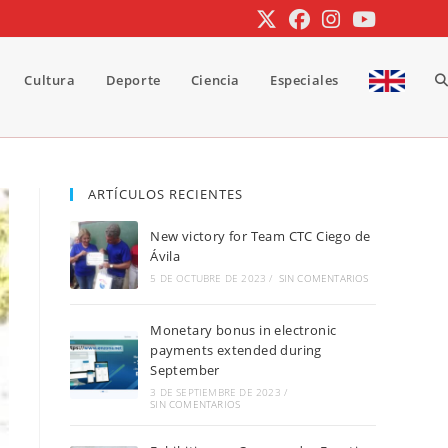
Cultura
Deporte
Ciencia
Especiales
A
b
ARTÍCULOS RECIENTES
New victory for Team CTC Ciego de
d
Ávila
5 DE OCTUBRE DE 2023
/
SIN COMENTARIOS
Monetary bonus in electronic
la
payments extended during
September
3 DE SEPTIEMBRE DE 2023
/
SIN COMENTARIOS
w