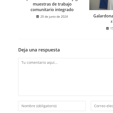
muestras de trabajo
comunitario integrado
Galardona
20 de junio de 2024
r
1
Deja una respuesta
Comentario
Introduce
Introduce
tu
tu