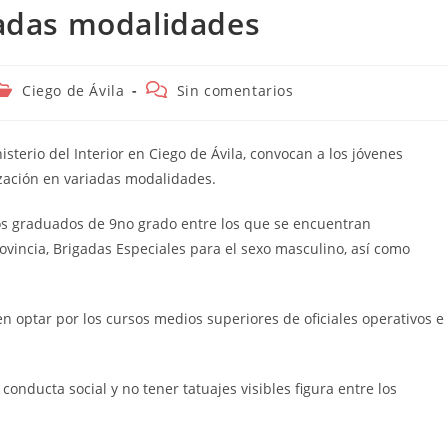
riadas modalidades
Categoría
Comentarios
Ciego de Ávila
Sin comentarios
de
de
a
la
entrada:
entrada:
nisterio del Interior en Ciego de Ávila, convocan a los jóvenes
ización en variadas modalidades.
los graduados de 9no grado entre los que se encuentran
vincia, Brigadas Especiales para el sexo masculino, así como
optar por los cursos medios superiores de oficiales operativos e
nducta social y no tener tatuajes visibles figura entre los