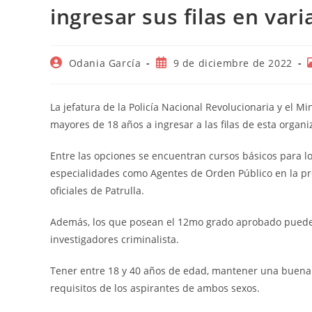
ingresar sus filas en va
Autor
Publicación
Odania García
9 de diciembre de 2022
de
de
la
la
l
entrada:
entrada:
La jefatura de la Policía Nacional Revolucionaria y el Mi
mayores de 18 años a ingresar a las filas de esta organ
Entre las opciones se encuentran cursos básicos para 
especialidades como Agentes de Orden Público en la pro
oficiales de Patrulla.
Además, los que posean el 12mo grado aprobado pueden 
investigadores criminalista.
Tener entre 18 y 40 años de edad, mantener una buena co
requisitos de los aspirantes de ambos sexos.