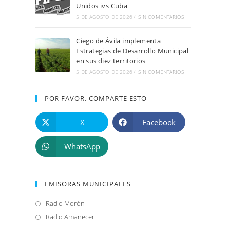
Unidos ivs Cuba
5 DE AGOSTO DE 2026
/
SIN COMENTARIOS
Ciego de Ávila implementa
Estrategias de Desarrollo Municipal
en sus diez territorios
5 DE AGOSTO DE 2026
/
SIN COMENTARIOS
POR FAVOR, COMPARTE ESTO
X
Facebook
WhatsApp
EMISORAS MUNICIPALES
Radio Morón
Se
abre
Radio Amanecer
Se