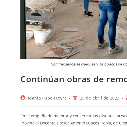
Con frecuencia se chequean los objetos de ob
Continúan obras de remo
Autor
Publicación
Idania Pupo Freyre
25 de abril de 2023
de
de
la
la
entrada:
entrada:
En el empeño de mejorar y conservar las distintas áreas
Provincial Docente Doctor Antonio Luaces Iraola, de Cieg