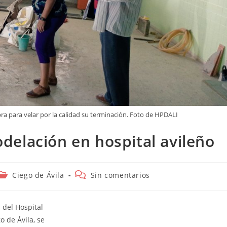
ra para velar por la calidad su terminación. Foto de HPDALI
delación en hospital avileño
Categoría
Comentarios
Ciego de Ávila
Sin comentarios
de
de
la
la
entrada:
entrada:
 del Hospital
o de Ávila, se