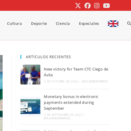
Cultura
Deporte
Ciencia
Especiales
A
b
ARTÍCULOS RECIENTES
New victory for Team CTC Ciego de
d
Ávila
5 DE OCTUBRE DE 2023
/
SIN COMENTARIOS
Monetary bonus in electronic
la
payments extended during
September
3 DE SEPTIEMBRE DE 2023
/
SIN COMENTARIOS
w