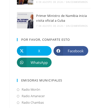
8 DE AGOSTO DE 2026
/
SIN COMENTARIOS
Primer Ministro de Namibia inicia
visita oficial a Cuba
7 DE AGOSTO DE 2026
/
SIN COMENTARIOS
POR FAVOR, COMPARTE ESTO
X
Facebook
WhatsApp
EMISORAS MUNICIPALES
Radio Morón
Se
abre
Radio Amanecer
Se
en
abre
Radio Chambas
Se
una