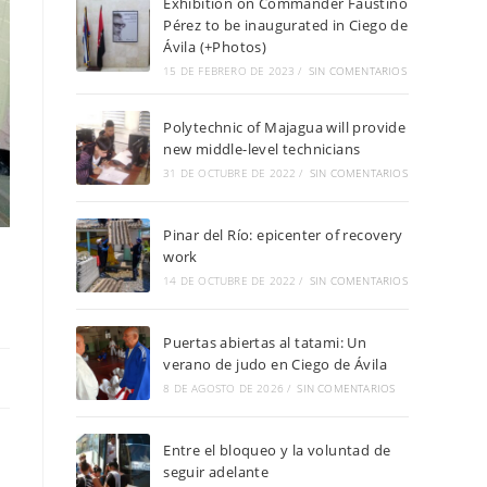
Exhibition on Commander Faustino
Pérez to be inaugurated in Ciego de
Ávila (+Photos)
15 DE FEBRERO DE 2023
/
SIN COMENTARIOS
Polytechnic of Majagua will provide
new middle-level technicians
31 DE OCTUBRE DE 2022
/
SIN COMENTARIOS
Pinar del Río: epicenter of recovery
work
14 DE OCTUBRE DE 2022
/
SIN COMENTARIOS
Puertas abiertas al tatami: Un
verano de judo en Ciego de Ávila
8 DE AGOSTO DE 2026
/
SIN COMENTARIOS
Entre el bloqueo y la voluntad de
seguir adelante