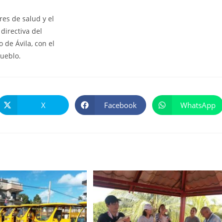
res de salud y el
directiva del
 de Ávila, con el
pueblo.
X
Facebook
WhatsApp
Se
Se
Se
abre
abre
abre
en
en
en
una
una
una
nueva
nueva
nueva
ventana
ventana
ventana