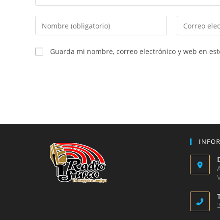
Introduce
Introduce
tu
tu
nombre
dirección
Guarda mi nombre, correo electrónico y web en es
o
de
nombre
correo
de
electrónico
usuario
para
para
comentar
comentar
INFO
V