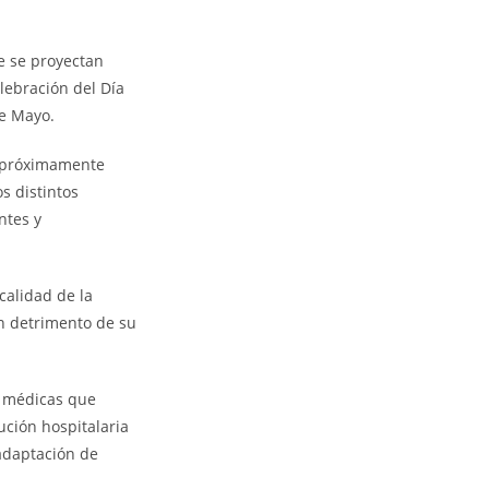
e se proyectan
lebración del Día
de Mayo.
án próximamente
s distintos
ntes y
calidad de la
n detrimento de su
s médicas que
tución hospitalaria
adaptación de