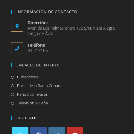
INFORMACIÓN DE CONTACTO
Dirección:
Avenida Las Palmas entre 1y2 S/N, Vista Alegre,
Ciego de Ávila
Teléfono:
33 213105
ENLACES DE INTERÉS
Se
Cubadebate
abre
Se
Portal de la Radio Cubana
en
abre
Se
Periódico Invasor
una
en
abre
Se
Televisión Avileña
nueva
una
en
abre
pestaña
nueva
una
en
SÍGUENOS
pestaña
nueva
una
pestaña
nueva