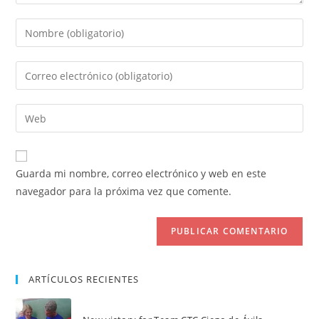
Introduce
tu
nombre
Introduce
o
tu
nombre
dirección
Introduce
de
de
la
usuario
correo
URL
para
electrónico
de
comentar
Guarda mi nombre, correo electrónico y web en este
para
tu
navegador para la próxima vez que comente.
comentar
web
(opcional)
ARTÍCULOS RECIENTES