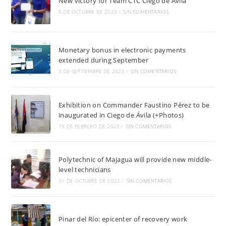
New victory for Team CTC Ciego de Ávila
5 DE OCTUBRE DE 2023
/
SIN COMENTARIOS
Monetary bonus in electronic payments
extended during September
3 DE SEPTIEMBRE DE 2023
/
SIN COMENTARIOS
Exhibition on Commander Faustino Pérez to be
inaugurated in Ciego de Ávila (+Photos)
15 DE FEBRERO DE 2023
/
SIN COMENTARIOS
Polytechnic of Majagua will provide new middle-
level technicians
31 DE OCTUBRE DE 2022
/
SIN COMENTARIOS
Pinar del Río: epicenter of recovery work