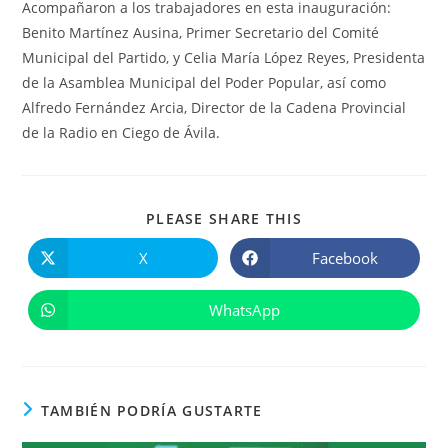
Acompañaron a los trabajadores en esta inauguración:
Benito Martínez Ausina, Primer Secretario del Comité
Municipal del Partido, y Celia María López Reyes, Presidenta
de la Asamblea Municipal del Poder Popular, así como
Alfredo Fernández Arcia, Director de la Cadena Provincial
de la Radio en Ciego de Ávila.
COMPARTIR
PLEASE SHARE THIS
ESTE
CONTENIDO
X
Facebook
Se
Se
abre
abre
en
en
una
una
WhatsApp
Se
nueva
nueva
abre
ventana
ventana
en
una
nueva
ventana
TAMBIÉN PODRÍA GUSTARTE