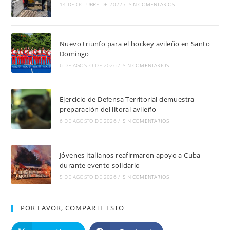
14 DE OCTUBRE DE 2022
/
SIN COMENTARIOS
Nuevo triunfo para el hockey avileño en Santo
Domingo
6 DE AGOSTO DE 2026
/
SIN COMENTARIOS
Ejercicio de Defensa Territorial demuestra
preparación del litoral avileño
6 DE AGOSTO DE 2026
/
SIN COMENTARIOS
Jóvenes italianos reafirmaron apoyo a Cuba
durante evento solidario
5 DE AGOSTO DE 2026
/
SIN COMENTARIOS
POR FAVOR, COMPARTE ESTO