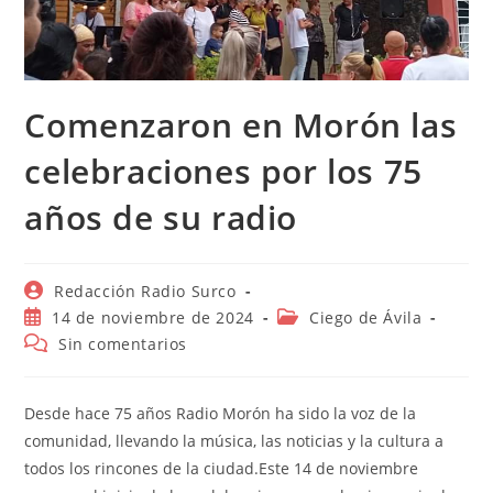
Comenzaron en Morón las
celebraciones por los 75
años de su radio
Autor
Redacción Radio Surco
de
Publicación
Categoría
14 de noviembre de 2024
Ciego de Ávila
la
de
de
Comentarios
Sin comentarios
entrada:
la
la
de
entrada:
entrada:
la
entrada:
Desde hace 75 años Radio Morón ha sido la voz de la
comunidad, llevando la música, las noticias y la cultura a
todos los rincones de la ciudad.Este 14 de noviembre