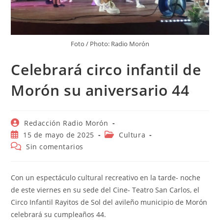
Foto / Photo: Radio Morón
Celebrará circo infantil de
Morón su aniversario 44
Autor
Redacción Radio Morón
de
Publicación
Categoría
15 de mayo de 2025
Cultura
la
de
de
Comentarios
Sin comentarios
entrada:
la
la
de
entrada:
entrada:
la
entrada:
Con un espectáculo cultural recreativo en la tarde- noche
de este viernes en su sede del Cine- Teatro San Carlos, el
Circo Infantil Rayitos de Sol del avileño municipio de Morón
celebrará su cumpleaños 44.