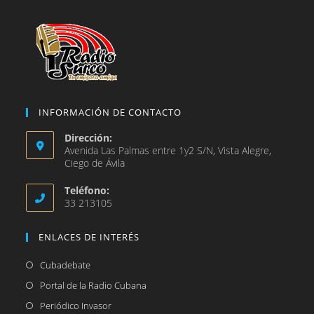
pestaña
INFORMACIÓN DE CONTACTO
Dirección:
Avenida Las Palmas entre 1y2 S/N, Vista Alegre,
Ciego de Ávila
Teléfono:
33 213105
ENLACES DE INTERÉS
Se
Cubadebate
abre
Se
Portal de la Radio Cubana
en
abre
Se
Periódico Invasor