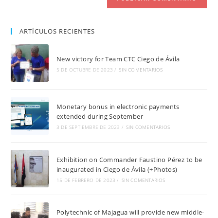
ARTÍCULOS RECIENTES
New victory for Team CTC Ciego de Ávila
5 DE OCTUBRE DE 2023
/
SIN COMENTARIOS
Monetary bonus in electronic payments
extended during September
3 DE SEPTIEMBRE DE 2023
/
SIN COMENTARIOS
Exhibition on Commander Faustino Pérez to be
inaugurated in Ciego de Ávila (+Photos)
15 DE FEBRERO DE 2023
/
SIN COMENTARIOS
Polytechnic of Majagua will provide new middle-