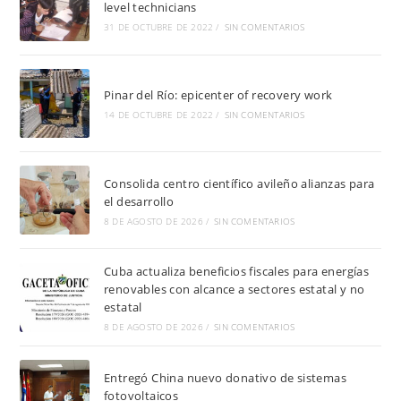
level technicians
31 DE OCTUBRE DE 2022
/
SIN COMENTARIOS
Pinar del Río: epicenter of recovery work
14 DE OCTUBRE DE 2022
/
SIN COMENTARIOS
Consolida centro científico avileño alianzas para
el desarrollo
8 DE AGOSTO DE 2026
/
SIN COMENTARIOS
Cuba actualiza beneficios fiscales para energías
renovables con alcance a sectores estatal y no
estatal
8 DE AGOSTO DE 2026
/
SIN COMENTARIOS
Entregó China nuevo donativo de sistemas
fotovoltaicos