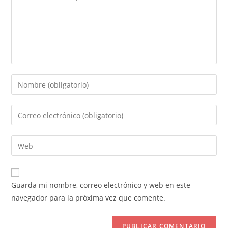
Introduce
tu
nombre
Introduce
o
tu
nombre
dirección
Introduce
de
de
la
usuario
correo
URL
para
electrónico
de
comentar
Guarda mi nombre, correo electrónico y web en este
para
tu
navegador para la próxima vez que comente.
comentar
web
(opcional)