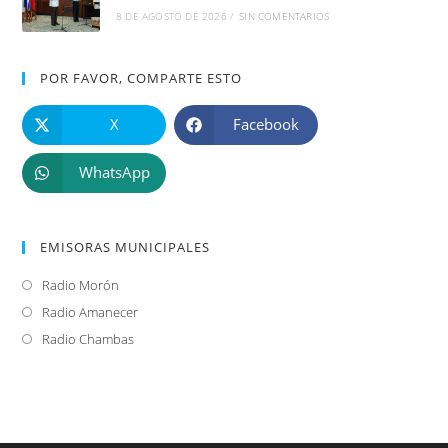
8 DE AGOSTO DE 2026
/
SIN COMENTARIOS
POR FAVOR, COMPARTE ESTO
X
Facebook
WhatsApp
EMISORAS MUNICIPALES
Radio Morón
Se
abre
Radio Amanecer
Se
en
abre
Radio Chambas
Se
una
en
abre
nueva
una
en
pestaña
nueva
una
pestaña
nueva