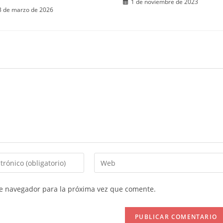
1 de noviembre de 2023
3 de marzo de 2026
Introduce
la
URL
te navegador para la próxima vez que comente.
de
tu
web