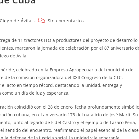
egoría
Comentarios
Ciego de Ávila
Sin comentarios
de
la
rada:
entrada:
rega de 11 tractores ITO a productores del proyecto de desarrollo,
ientes, marcaron la jornada de celebración por el 87 aniversario d
iego de Ávila.
feméride, celebrado en la Empresa Agropecuaria del municipio de
te de la comisión organizadora del XXII Congreso de la CTC,
r el acto en tiempo récord, destacando la unidad, entrega y
a como un día de luz y esperanza.
bración coincidió con el 28 de enero, fecha profundamente simbóli
nación cubana, en el aniversario 173 del natalicio de José Martí. Su
nto, junto al legado de Fidel Castro y el ejemplo de Lázaro Peña,
el sentido del encuentro, reafirmando el papel esencial de la clase
n la defensa de la justicia social, la unidad y la soberanía.