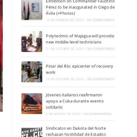
Exhibition on Commander Faustino
Pérez to be inaugurated in Ciego de
Ávila (+Photos)
15 DE FEBRERO DE 2023
/
SIN COMENTARIOS
Polytechnic of Majagua will provide
new middle-level technicians
31 DE OCTUBRE DE 2022
/
SIN COMENTARIOS
Pinar del Río: epicenter of recovery
work
14 DE OCTUBRE DE 2022
/
SIN COMENTARIOS
Jóvenes italianos reafirmaron
apoyo a Cuba durante evento
solidario
5 DE AGOSTO DE 2026
/
SIN COMENTARIOS
Sindicatos en Dakota del Norte
rechazan hostilidad de Estados