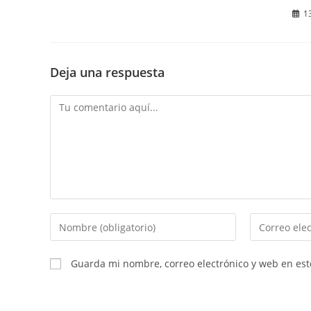
1
Deja una respuesta
Comentario
Introduce
Introduce
tu
tu
nombre
dirección
Guarda mi nombre, correo electrónico y web en es
o
de
nombre
correo
de
electrónico