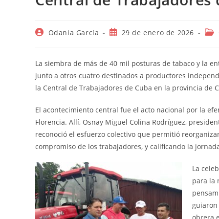
Autor
Publicación
Cat
Odania García
29 de enero de 2026
de
de
de
la
la
la
entrada:
entrada:
ent
La siembra de más de 40 mil posturas de tabaco y la ent
junto a otros cuatro destinados a productores independ
la Central de Trabajadores de Cuba en la provincia de C
El acontecimiento central fue el acto nacional por la e
Florencia. Allí, Osnay Miguel Colina Rodríguez, presiden
reconoció el esfuerzo colectivo que permitió reorganiza
compromiso de los trabajadores, y calificando la jornad
La cele
para la 
pensamie
guiaron 
obrera e