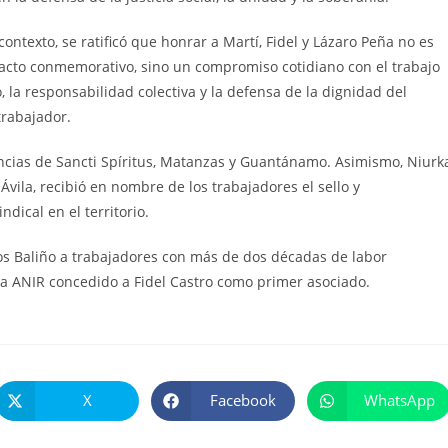
contexto, se ratificó que honrar a Martí, Fidel y Lázaro Peña no es
 acto conmemorativo, sino un compromiso cotidiano con el trabajo
 la responsabilidad colectiva y la defensa de la dignidad del
trabajador.
ncias de Sancti Spíritus, Matanzas y Guantánamo. Asimismo, Niurk
 Ávila, recibió en nombre de los trabajadores el sello y
dical en el territorio.
los Baliño a trabajadores con más de dos décadas de labor
 la ANIR concedido a Fidel Castro como primer asociado.
X
Facebook
WhatsApp
Se
Se
Se
abre
abre
abre
en
en
en
una
una
una