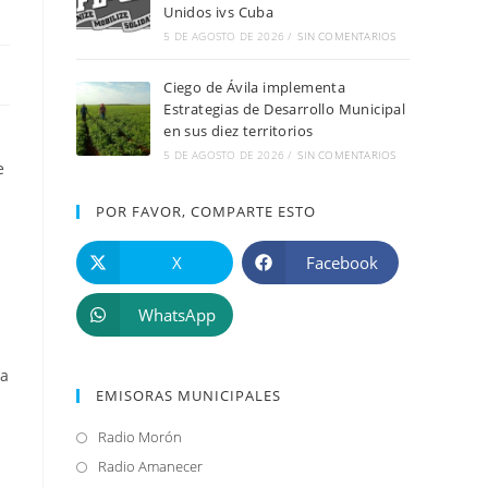
Unidos ivs Cuba
5 DE AGOSTO DE 2026
/
SIN COMENTARIOS
Ciego de Ávila implementa
Estrategias de Desarrollo Municipal
en sus diez territorios
5 DE AGOSTO DE 2026
/
SIN COMENTARIOS
e
POR FAVOR, COMPARTE ESTO
X
Facebook
WhatsApp
ca
EMISORAS MUNICIPALES
Radio Morón
Se
abre
Radio Amanecer
Se