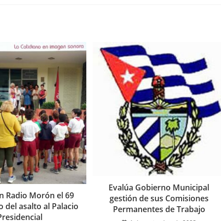
nueva
nueva
nueva
ventana
ventana
ventana
Evalúa Gobierno Municipal
n Radio Morón el 69
gestión de sus Comisiones
o del asalto al Palacio
Permanentes de Trabajo
Presidencial