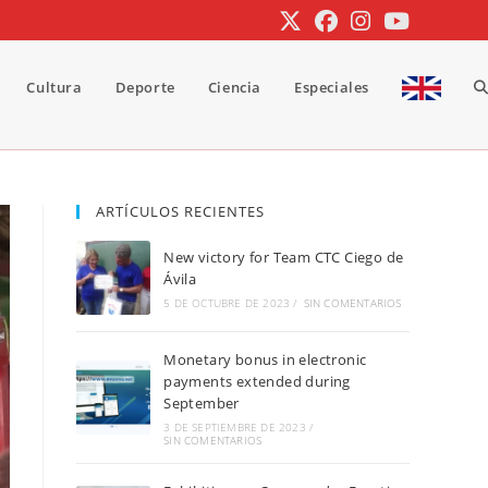
Cultura
Deporte
Ciencia
Especiales
A
b
ARTÍCULOS RECIENTES
New victory for Team CTC Ciego de
d
Ávila
5 DE OCTUBRE DE 2023
/
SIN COMENTARIOS
Monetary bonus in electronic
la
payments extended during
September
3 DE SEPTIEMBRE DE 2023
/
SIN COMENTARIOS
w