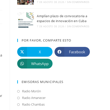
7 DE AGOSTO DE 2026
/
SIN COMENTARIOS
Amplían plazo de convocatoria a
espacios de innovación en Cuba
7 DE AGOSTO DE 2026
/
SIN COMENTARIOS
POR FAVOR, COMPARTE ESTO
X
Facebook
 a
WhatsApp
EMISORAS MUNICIPALES
Radio Morón
Se
ar
abre
Radio Amanecer
Se
en
abre
Radio Chambas
Se
una