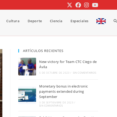
Cultura
Deporte
Ciencia
Especiales
A
b
ARTÍCULOS RECIENTES
New victory for Team CTC Ciego de
d
Ávila
5 DE OCTUBRE DE 2023
/
SIN COMENTARIOS
Monetary bonus in electronic
la
payments extended during
September
3 DE SEPTIEMBRE DE 2023
/
SIN COMENTARIOS
w