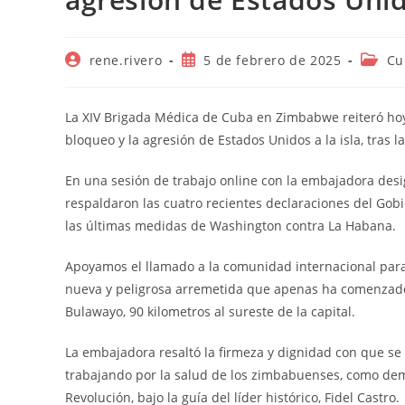
Autor
Publicación
Catego
rene.rivero
5 de febrero de 2025
Cu
de
de
de
la
la
la
entrada:
entrada:
entrad
La XIV Brigada Médica de Cuba en Zimbabwe reiteró hoy
bloqueo y la agresión de Estados Unidos a la isla, tras
En una sesión de trabajo online con la embajadora desig
respaldaron las cuatro recientes declaraciones del Gobi
las últimas medidas de Washington contra La Habana.
Apoyamos el llamado a la comunidad internacional para
nueva y peligrosa arremetida que apenas ha comenzado,
Bulawayo, 90 kilometros al sureste de la capital.
La embajadora resaltó la firmeza y dignidad con que se
trabajando por la salud de los zimbabuenses, como dem
Revolución, bajo la guía del líder histórico, Fidel Castro.