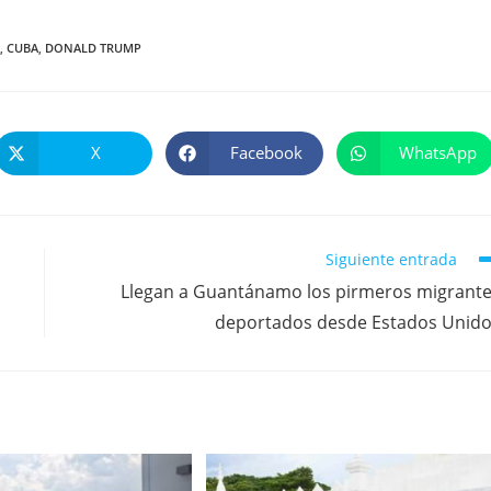
,
CUBA
,
DONALD TRUMP
X
Facebook
WhatsApp
Se
Se
Se
abre
abre
abre
en
en
en
una
una
una
nueva
nueva
nueva
ventana
ventana
ventana
Siguiente entrada
a
Llegan a Guantánamo los pirmeros migrant
deportados desde Estados Unid