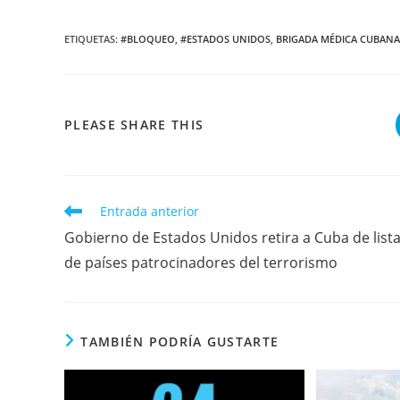
ETIQUETAS
:
#BLOQUEO
,
#ESTADOS UNIDOS
,
BRIGADA MÉDICA CUBANA
COMPARTIR
PLEASE SHARE THIS
ESTE
CONTENIDO
Leer
Entrada anterior
más
Gobierno de Estados Unidos retira a Cuba de list
artículos
de países patrocinadores del terrorismo
TAMBIÉN PODRÍA GUSTARTE