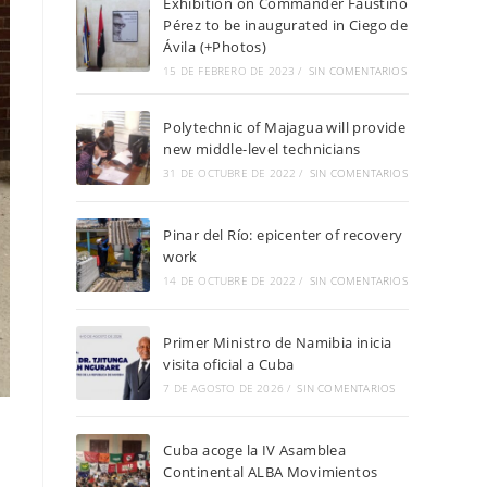
Exhibition on Commander Faustino
Pérez to be inaugurated in Ciego de
Ávila (+Photos)
15 DE FEBRERO DE 2023
/
SIN COMENTARIOS
Polytechnic of Majagua will provide
new middle-level technicians
31 DE OCTUBRE DE 2022
/
SIN COMENTARIOS
Pinar del Río: epicenter of recovery
work
14 DE OCTUBRE DE 2022
/
SIN COMENTARIOS
Primer Ministro de Namibia inicia
visita oficial a Cuba
7 DE AGOSTO DE 2026
/
SIN COMENTARIOS
Cuba acoge la IV Asamblea
Continental ALBA Movimientos