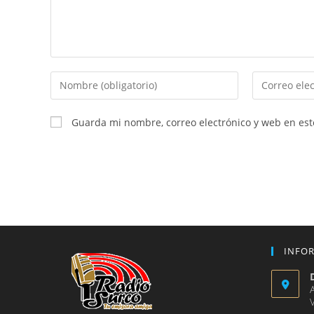
Introduce
Introduce
tu
tu
nombre
dirección
Guarda mi nombre, correo electrónico y web en es
o
de
nombre
correo
de
electrónico
usuario
para
para
comentar
comentar
INFO
V