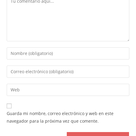
Introduce
tu
nombre
Introduce
o
tu
nombre
dirección
Introduce
de
de
la
usuario
correo
URL
para
electrónico
de
comentar
Guarda mi nombre, correo electrónico y web en este
para
tu
navegador para la próxima vez que comente.
comentar
web
(opcional)