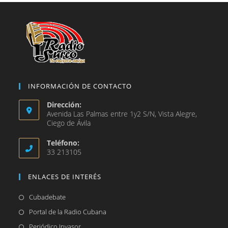
nueva
pestaña
INFORMACIÓN DE CONTACTO
Dirección:
Avenida Las Palmas entre 1y2 S/N, Vista Alegre,
Ciego de Ávila
Teléfono:
33 213105
ENLACES DE INTERÉS
Se
Cubadebate
abre
Se
Portal de la Radio Cubana
en
abre
Se
Periódico Invasor