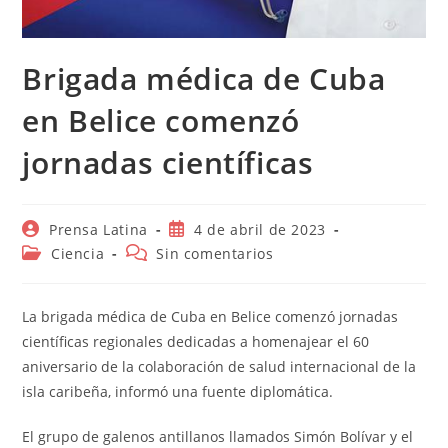
Brigada médica de Cuba
en Belice comenzó
jornadas científicas
Autor
Publicación
Prensa Latina
4 de abril de 2023
de
de
Categoría
Comentarios
Ciencia
Sin comentarios
la
la
de
de
entrada:
entrada:
la
la
entrada:
entrada:
La brigada médica de Cuba en Belice comenzó jornadas
científicas regionales dedicadas a homenajear el 60
aniversario de la colaboración de salud internacional de la
isla caribeña, informó una fuente diplomática.
El grupo de galenos antillanos llamados Simón Bolívar y el