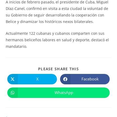
A inicios de febrero pasado, el presidente de Cuba, Miguel
Díaz-Canel, confirmó en visita a esta ciudad la voluntad de
su Gobierno de seguir desarrollando la cooperación con
Belice y dinamizar los históricos nexos bilaterales.
Actualmente 122 cubanas y cubanos comparten con sus
hermanos beliceños labores en salud y deporte, destacó el
mandatario.
COMPARTIR
PLEASE SHARE THIS
ESTE
CONTENIDO
X
Facebook
Se
Se
abre
abre
en
en
una
una
WhatsApp
Se
nueva
nueva
abre
ventana
ventana
en
una
nueva
ventana