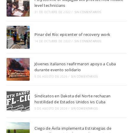
level technicians
31 DE OCTUBRE DE 2022
/
SIN COMENTARIOS
Pinar del Río: epicenter of recovery work
14 DE OCTUBRE DE 2022
/
SIN COMENTARIOS
Jóvenes italianos reafirmaron apoyo a Cuba
durante evento solidario
5 DE AGOSTO DE 2026
/
SIN COMENTARIOS
Sindicatos en Dakota del Norte rechazan
hostilidad de Estados Unidos ivs Cuba
5 DE AGOSTO DE 2026
/
SIN COMENTARIOS
Ciego de Ávila implementa Estrategias de