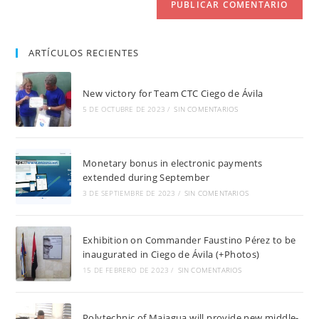
ARTÍCULOS RECIENTES
New victory for Team CTC Ciego de Ávila
5 DE OCTUBRE DE 2023
/
SIN COMENTARIOS
Monetary bonus in electronic payments
extended during September
3 DE SEPTIEMBRE DE 2023
/
SIN COMENTARIOS
Exhibition on Commander Faustino Pérez to be
inaugurated in Ciego de Ávila (+Photos)
15 DE FEBRERO DE 2023
/
SIN COMENTARIOS
Polytechnic of Majagua will provide new middle-