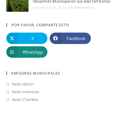
Desarrollo Municipal en sus diez territorios
5 DE AGOSTO DE 2026
/
SIN COMENTARIOS
POR FAVOR, COMPARTE ESTO
X
Facebook
WhatsApp
EMISORAS MUNICIPALES
Radio Morón
Se
abre
Radio Amanecer
Se
en
abre
Radio Chambas
Se
una
en
abre
nueva
una
en
pestaña
nueva
una
pestaña