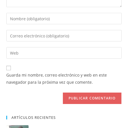
Introduce
tu
nombre
Introduce
o
tu
nombre
dirección
Introduce
de
de
la
usuario
correo
URL
para
electrónico
de
comentar
Guarda mi nombre, correo electrónico y web en este
para
tu
navegador para la próxima vez que comente.
comentar
web
(opcional)
ARTÍCULOS RECIENTES