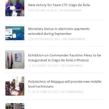
New victory for Team CTC Ciego de Ávila
5 DE OCTUBRE DE 2023
/
SIN COMENTARIOS
Monetary bonus in electronic payments
extended during September
3 DE SEPTIEMBRE DE 2023
/
SIN COMENTARIOS
Exhibition on Commander Faustino Pérez to be
inaugurated in Ciego de Ávila (+Photos)
15 DE FEBRERO DE 2023
/
SIN COMENTARIOS
Polytechnic of Majagua will provide new middle-
level technicians
31 DE OCTUBRE DE 2022
/
SIN COMENTARIOS