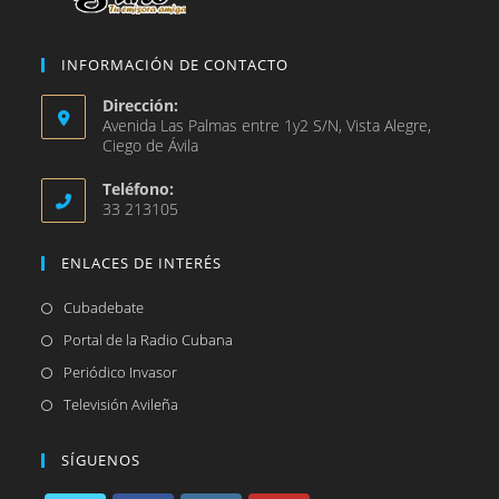
INFORMACIÓN DE CONTACTO
Dirección:
Avenida Las Palmas entre 1y2 S/N, Vista Alegre,
Ciego de Ávila
Teléfono:
33 213105
ENLACES DE INTERÉS
Se
Cubadebate
abre
Se
Portal de la Radio Cubana
en
abre
Se
Periódico Invasor
una
en
abre
Se
Televisión Avileña
nueva
una
en
abre
pestaña
nueva
una
en
SÍGUENOS
pestaña
nueva
una