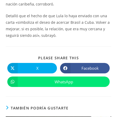
nación caribeña, corroboró.
Detalló que el hecho de que Lula lo haya enviado con una
carta «simboliza el deseo de acercar Brasil a Cuba. Volver a
mejorar, si es posible, la relación, que era muy cercana y
seguirá siendo así», subrayó.
COMPARTIR
PLEASE SHARE THIS
ESTE
CONTENIDO
X
Facebook
Se
Se
abre
abre
en
en
una
una
WhatsApp
Se
nueva
nueva
abre
ventana
ventana
en
una
nueva
ventana
TAMBIÉN PODRÍA GUSTARTE