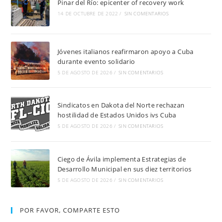
Pinar del Río: epicenter of recovery work
14 DE OCTUBRE DE 2022
/
SIN COMENTARIOS
Jóvenes italianos reafirmaron apoyo a Cuba
durante evento solidario
5 DE AGOSTO DE 2026
/
SIN COMENTARIOS
Sindicatos en Dakota del Norte rechazan
hostilidad de Estados Unidos ivs Cuba
5 DE AGOSTO DE 2026
/
SIN COMENTARIOS
Ciego de Ávila implementa Estrategias de
Desarrollo Municipal en sus diez territorios
5 DE AGOSTO DE 2026
/
SIN COMENTARIOS
POR FAVOR, COMPARTE ESTO