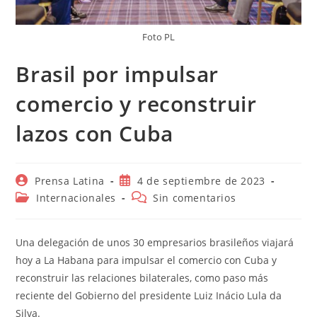
Foto PL
Brasil por impulsar
comercio y reconstruir
lazos con Cuba
Autor
Publicación
Prensa Latina
4 de septiembre de 2023
de
de
Categoría
Comentarios
Internacionales
Sin comentarios
la
la
de
de
entrada:
entrada:
la
la
entrada:
entrada:
Una delegación de unos 30 empresarios brasileños viajará
hoy a La Habana para impulsar el comercio con Cuba y
reconstruir las relaciones bilaterales, como paso más
reciente del Gobierno del presidente Luiz Inácio Lula da
Silva.