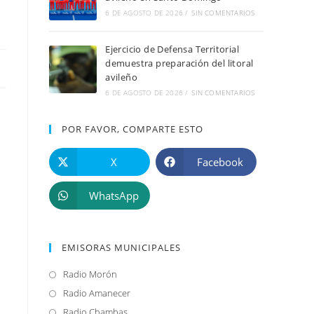
6 DE AGOSTO DE 2026
/
SIN COMENTARIOS
Ejercicio de Defensa Territorial
demuestra preparación del litoral
avileño
6 DE AGOSTO DE 2026
/
SIN COMENTARIOS
POR FAVOR, COMPARTE ESTO
n
X
Facebook
WhatsApp
EMISORAS MUNICIPALES
Radio Morón
Se
abre
Radio Amanecer
Se
en
abre
Radio Chambas
Se