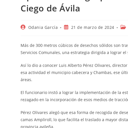
Ciego de Ávila
Autor
Publicación
Cat
Odania García
21 de marzo de 2024
de
de
de
la
la
la
entrada:
entrada:
ent
Más de 300 metros cúbicos de desechos sólidos son tras
Servicios Comunales, una estrategia dirigida a lograr e
Así lo dio a conocer Luis Alberto Pérez Olivares, direc
esa actividad el municipio cabecera y Chambas, ese últ
áreas.
El funcionario instó a lograr la implementación de la es
rezagado en la incorporación de esos medios de tracción
Pérez Olivares alegó que esa forma de recogida de dese
camas Ampliroll, lo que facilita el traslado a mayor di
provincia avileña.