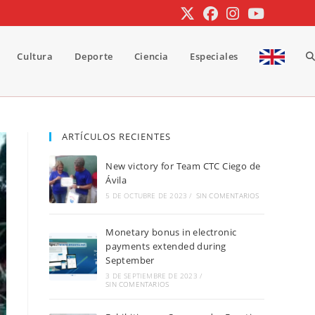
Cultura
Deporte
Ciencia
Especiales
A
b
ARTÍCULOS RECIENTES
New victory for Team CTC Ciego de
d
Ávila
5 DE OCTUBRE DE 2023
/
SIN COMENTARIOS
Monetary bonus in electronic
la
payments extended during
September
3 DE SEPTIEMBRE DE 2023
/
SIN COMENTARIOS
w