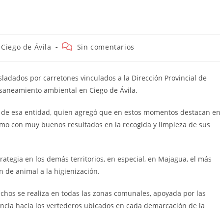
egoría
Comentarios
Ciego de Ávila
Sin comentarios
de
la
rada:
entrada:
ladados por carretones vinculados a la Dirección Provincial de
l saneamiento ambiental en Ciego de Ávila.
tor de esa entidad, quien agregó que en estos momentos destacan e
imo con muy buenos resultados en la recogida y limpieza de sus
trategia en los demás territorios, en especial, en Majagua, el más
 de animal a la higienización.
chos se realiza en todas las zonas comunales, apoyada por las
stancia hacia los vertederos ubicados en cada demarcación de la