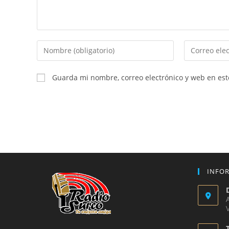
Introduce
Introduce
tu
tu
nombre
dirección
Guarda mi nombre, correo electrónico y web en es
o
de
nombre
correo
de
electrónico
usuario
para
para
comentar
comentar
INFO
V