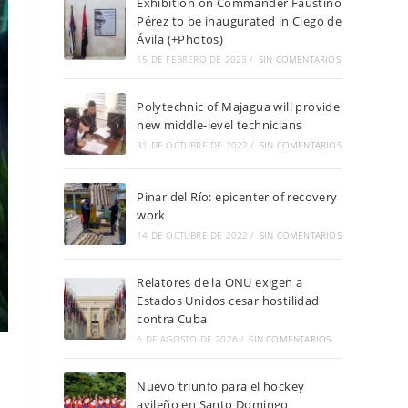
Exhibition on Commander Faustino
Pérez to be inaugurated in Ciego de
Ávila (+Photos)
15 DE FEBRERO DE 2023
/
SIN COMENTARIOS
Polytechnic of Majagua will provide
new middle-level technicians
31 DE OCTUBRE DE 2022
/
SIN COMENTARIOS
Pinar del Río: epicenter of recovery
work
14 DE OCTUBRE DE 2022
/
SIN COMENTARIOS
Relatores de la ONU exigen a
Estados Unidos cesar hostilidad
contra Cuba
6 DE AGOSTO DE 2026
/
SIN COMENTARIOS
Nuevo triunfo para el hockey
avileño en Santo Domingo