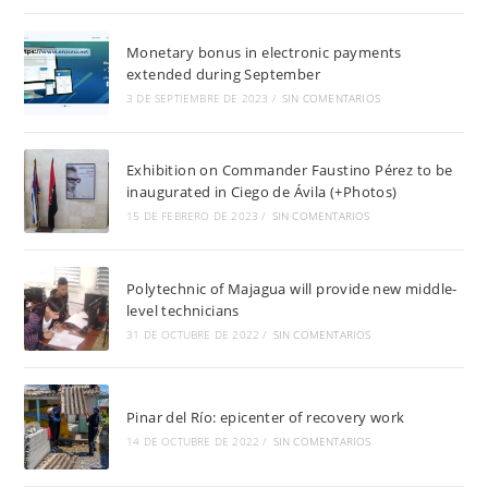
Monetary bonus in electronic payments
extended during September
3 DE SEPTIEMBRE DE 2023
/
SIN COMENTARIOS
Exhibition on Commander Faustino Pérez to be
inaugurated in Ciego de Ávila (+Photos)
15 DE FEBRERO DE 2023
/
SIN COMENTARIOS
Polytechnic of Majagua will provide new middle-
level technicians
31 DE OCTUBRE DE 2022
/
SIN COMENTARIOS
Pinar del Río: epicenter of recovery work
14 DE OCTUBRE DE 2022
/
SIN COMENTARIOS