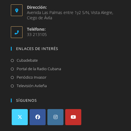
Dirección:
Avenida Las Palmas entre 1y2 S/N, Vista Alegre,
Ciego de Ávila
Teléfono:
33 213105
ENLACES DE INTERÉS
Se
Cubadebate
abre
Se
Portal de la Radio Cubana
en
abre
Se
Periódico Invasor
una
en
abre
Se
Televisión Avileña
nueva
una
en
abre
pestaña
nueva
una
en
SÍGUENOS
pestaña
nueva
una
pestaña
nueva
pestaña
Se
Se
Se
Se