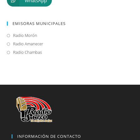
WhatsApp
EMISORAS MUNICIPALES
Radio Morón
Se
abre
Radio Amanecer
Se
en
abre
Radio Chambas
Se
una
en
abre
nueva
una
en
pestaña
nueva
una
pestaña
nueva
pestaña
INFORMACIÓN DE CONTACTO