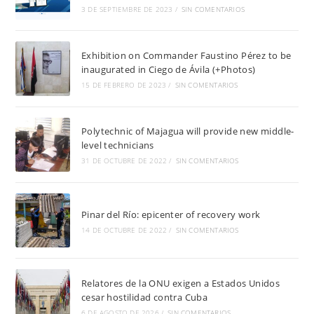
3 DE SEPTIEMBRE DE 2023
/
SIN COMENTARIOS
Exhibition on Commander Faustino Pérez to be
inaugurated in Ciego de Ávila (+Photos)
15 DE FEBRERO DE 2023
/
SIN COMENTARIOS
Polytechnic of Majagua will provide new middle-
level technicians
31 DE OCTUBRE DE 2022
/
SIN COMENTARIOS
Pinar del Río: epicenter of recovery work
14 DE OCTUBRE DE 2022
/
SIN COMENTARIOS
Relatores de la ONU exigen a Estados Unidos
cesar hostilidad contra Cuba
6 DE AGOSTO DE 2026
/
SIN COMENTARIOS