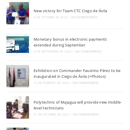
New victory for Team CTC Ciego de Ávila
5 DE OCTUBRE DE 2023
/
SIN COMENTARIOS
Monetary bonus in electronic payments
extended during September
3 DE SEPTIEMBRE DE 2023
/
SIN COMENTARIOS
Exhibition on Commander Faustino Pérez to be
inaugurated in Ciego de Ávila (+Photos)
15 DE FEBRERO DE 2023
/
SIN COMENTARIOS
Polytechnic of Majagua will provide new middle-
level technicians
31 DE OCTUBRE DE 2022
/
SIN COMENTARIOS