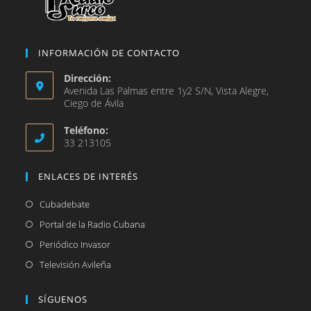
INFORMACIÓN DE CONTACTO
Dirección:
Avenida Las Palmas entre 1y2 S/N, Vista Alegre,
Ciego de Ávila
Teléfono:
33 213105
ENLACES DE INTERÉS
Se
Cubadebate
abre
Se
Portal de la Radio Cubana
en
abre
Se
Periódico Invasor
una
en
abre
Se
Televisión Avileña
nueva
una
en
abre
pestaña
nueva
una
en
SÍGUENOS
pestaña