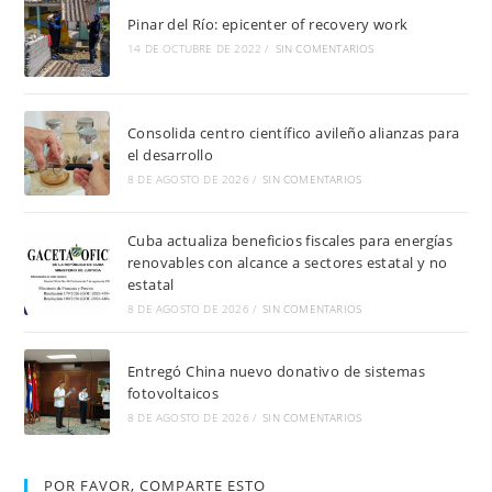
Pinar del Río: epicenter of recovery work
14 DE OCTUBRE DE 2022
/
SIN COMENTARIOS
Consolida centro científico avileño alianzas para
el desarrollo
8 DE AGOSTO DE 2026
/
SIN COMENTARIOS
Cuba actualiza beneficios fiscales para energías
renovables con alcance a sectores estatal y no
estatal
8 DE AGOSTO DE 2026
/
SIN COMENTARIOS
Entregó China nuevo donativo de sistemas
fotovoltaicos
8 DE AGOSTO DE 2026
/
SIN COMENTARIOS
POR FAVOR, COMPARTE ESTO