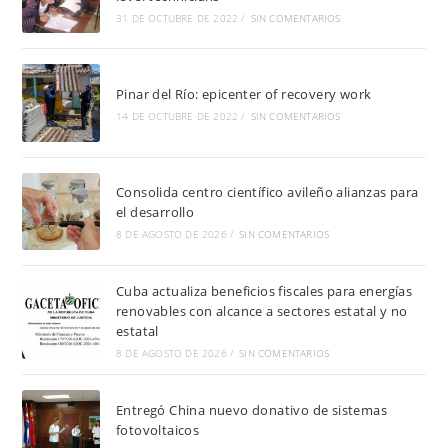
31 DE OCTUBRE DE 2022
/
SIN COMENTARIOS
Pinar del Río: epicenter of recovery work
14 DE OCTUBRE DE 2022
/
SIN COMENTARIOS
Consolida centro científico avileño alianzas para
el desarrollo
8 DE AGOSTO DE 2026
/
SIN COMENTARIOS
Cuba actualiza beneficios fiscales para energías
renovables con alcance a sectores estatal y no
estatal
8 DE AGOSTO DE 2026
/
SIN COMENTARIOS
Entregó China nuevo donativo de sistemas
fotovoltaicos