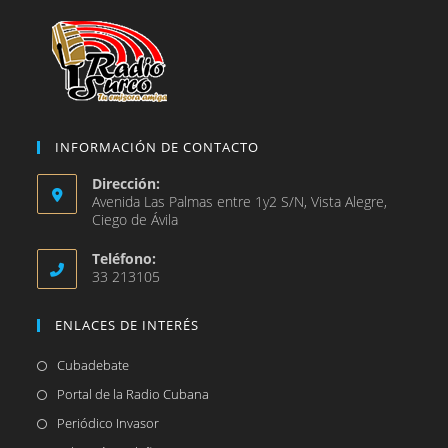
pestaña
INFORMACIÓN DE CONTACTO
Dirección:
Avenida Las Palmas entre 1y2 S/N, Vista Alegre,
Ciego de Ávila
Teléfono:
33 213105
ENLACES DE INTERÉS
Se
Cubadebate
abre
Se
Portal de la Radio Cubana
en
abre
Se
Periódico Invasor
una
en
abre