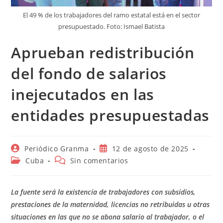
El 49 % de los trabajadores del ramo estatal está en el sector
presupuestado. Foto: Ismael Batista
Aprueban redistribución
del fondo de salarios
inejecutados en las
entidades presupuestadas
Autor
Publicación
Periódico Granma
12 de agosto de 2025
de
de
Categoría
Comentarios
Cuba
Sin comentarios
la
la
de
de
entrada:
entrada:
la
la
entrada:
entrada:
La fuente será la existencia de trabajadores con subsidios,
prestaciones de la maternidad, licencias no retribuidas u otras
situaciones en las que no se abona salario al trabajador, o el