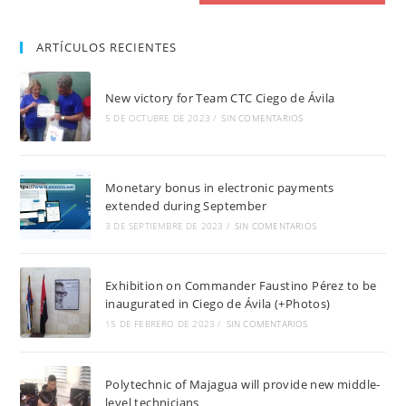
ARTÍCULOS RECIENTES
New victory for Team CTC Ciego de Ávila
5 DE OCTUBRE DE 2023
/
SIN COMENTARIOS
Monetary bonus in electronic payments
extended during September
3 DE SEPTIEMBRE DE 2023
/
SIN COMENTARIOS
Exhibition on Commander Faustino Pérez to be
inaugurated in Ciego de Ávila (+Photos)
15 DE FEBRERO DE 2023
/
SIN COMENTARIOS
Polytechnic of Majagua will provide new middle-
level technicians