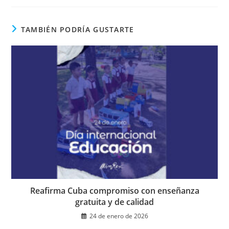
una
nueva
ventana
TAMBIÉN PODRÍA GUSTARTE
Reafirma Cuba compromiso con enseñanza
gratuita y de calidad
24 de enero de 2026