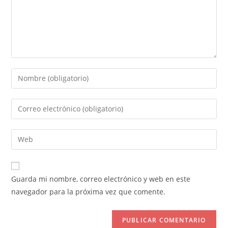
Introduce
tu
nombre
Introduce
o
tu
nombre
dirección
Introduce
de
de
la
usuario
correo
URL
para
electrónico
de
comentar
Guarda mi nombre, correo electrónico y web en este
para
tu
navegador para la próxima vez que comente.
comentar
web
(opcional)