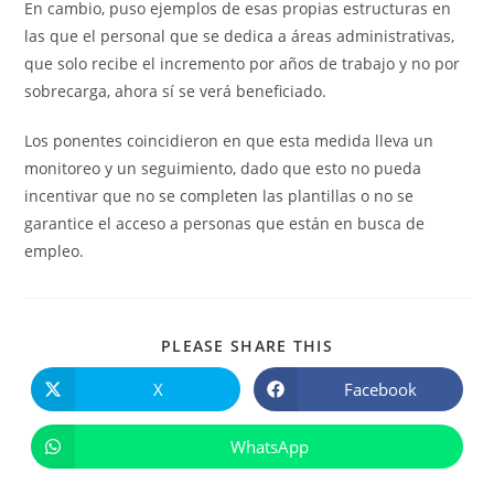
En cambio, puso ejemplos de esas propias estructuras en
las que el personal que se dedica a áreas administrativas,
que solo recibe el incremento por años de trabajo y no por
sobrecarga, ahora sí se verá beneficiado.
Los ponentes coincidieron en que esta medida lleva un
monitoreo y un seguimiento, dado que esto no pueda
incentivar que no se completen las plantillas o no se
garantice el acceso a personas que están en busca de
empleo.
COMPARTIR
PLEASE SHARE THIS
ESTE
CONTENIDO
X
Facebook
Se
Se
abre
abre
en
en
una
una
WhatsApp
Se
nueva
nueva
abre
ventana
ventana
en