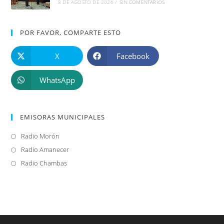
8 DE AGOSTO DE 2026
/
SIN COMENTARIOS
POR FAVOR, COMPARTE ESTO
X
Facebook
WhatsApp
EMISORAS MUNICIPALES
Radio Morón
Se
abre
Radio Amanecer
Se
en
abre
Radio Chambas
Se
una
en
abre
nueva
una
en
pestaña
nueva
una
pestaña
nueva